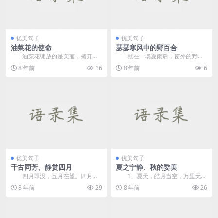
优美句子
优美句子
油菜花的使命
瑟瑟寒风中的野百合
油菜花绽放的是美丽，盛开的
就在一场夏雨后，窗外的野百
是辉煌，最终的使命却是把丰硕的
合开了，淡白色的花，在孤立的岩
8 年前
16
8 年前
6
果实奉献。 &nbs...
壁和绿色的杂草丛中星...
优美句子
优美句子
千古同芳、静赏四月
夏之宁静、秋的委美
四月即没，五月在望。四月
1、夏天，皓月当空，万里无
者，送严寒而迎东君，历清明而过
云，我在阳台上欣赏月亮。今晚的
8 年前
29
8 年前
26
谷雨。金风和煦，万物复...
月亮虽然没有中秋的那...