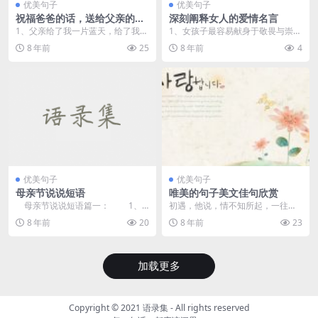
优美句子
优美句子
祝福爸爸的话，送给父亲的祝
深刻阐释女人的爱情名言
福语
1、父亲给了我一片蓝天，给了我一
1、女孩子最容易献身于敬畏与崇
方沃土，父亲是我生命里永远的太
拜。 2、男人味是什么味道，女人
8 年前
25
8 年前
4
阳，祝父亲快乐！ ...
味又...
优美句子
优美句子
母亲节说说短语
唯美的句子美文佳句欣赏
母亲节说说短语篇一： 1、
初遇，他说，情不知所起，一往而
"母爱如水,浇灌我们荒芜的心;母爱
深，生者可以死，死可以生。 情
8 年前
20
8 年前
23
如...
浓，他说...
加载更多
Copyright © 2021
语录集
- All rights reserved