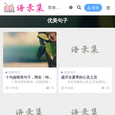
登录
优美句子
优美句子
优美句子
十句超唯美句子，网友：特别
盛开在夏季的心灵之花
符合现在的心情
1.其实害怕孤独，好想依赖
永绽美丽的心灵之花“如果你是
人，却从来不曾真的去依赖，因为
一滴水，你是否滋润了一寸土地？
7 年前
15
8 年前
10
已习惯独立孤独。有时...
如果你...