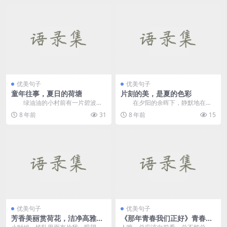
优美句子
优美句子
童年往事，夏日的荷塘
片刻的美，是夏的色彩
绿油油的小村前有一片碧波荡
在夕阳的余晖下，静默地在忙
漾的池塘，池塘里盛开着成千上万
碌中忙碌。偶尔顿足，未曾注意，
8 年前
31
8 年前
15
朵莲花，花的芳容千姿...
一片飞花减却春，葱茏...
优美句子
优美句子
芳香美丽赏荷花，洁净高雅在
《那年青春我们正好》青春语
荷塘
录