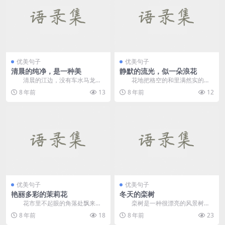
优美句子
优美句子
清晨的纯净，是一种美
静默的流光，似一朵浪花
清晨的江边，没有车水马龙的
花地把格空的和里满然实的
喧嚣，没有人声鼎沸的吵杂，也没
彩，实的如能连以对学就也好像染
8 年前
13
8 年前
12
有让人深感压抑的匆匆...
上了颜色。&mdash...
优美句子
优美句子
艳丽多彩的茉莉花
冬天的栾树
花市里不起眼的角落处飘来一
栾树是一种很漂亮的风景树，
阵淡淡的清香，它将我带到一盆茉
又名灯笼树、摇钱树、国庆花。栾
8 年前
18
8 年前
23
莉花前，廋弱的枝干，...
树的树形高大而端正，...