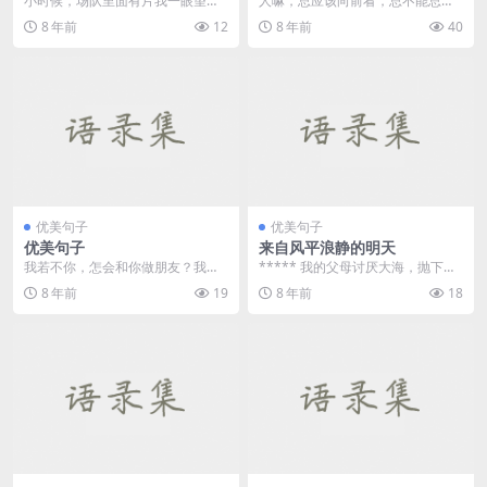
小时候，场队里面有片我一眼望不
人嘛，总应该向前看，总不能总活
到边的荷塘。妈妈经常带着我到荷
在过去的回忆里吧！ 《那年青春我
8 年前
12
8 年前
40
塘边采莲叶摘莲蓬剥莲...
们正好》 ****...
优美句子
优美句子
优美句子
来自风平浪静的明天
我若不你，怎会和你做朋友？我若
***** 我的父母讨厌大海，抛下了
你，怎会仅仅与你做朋友？ —&md
不愿离开大海的爷爷，去了城里。
8 年前
19
8 年前
18
as...
然而，我很喜欢...