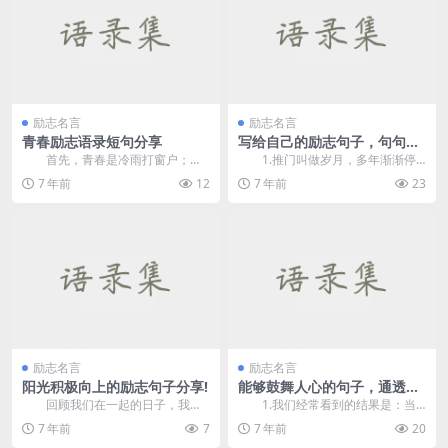
励志名言
励志名言
青春励志语录短句分享
写给自己的励志句子，句句正
能量，现在分享给大家
首先，青春是冷雨打窗户；青
1.推门叫做岁月，多年渐渐停
春的雨正在晃动着即将溢出的泪
滞，凄凉的红尘，云淑云卷，谁和
7 年前
12
7 年前
23
水，但青春不知道，青春...
谁一样可以像一只蝴...
励志名言
励志名言
阳光积极向上的励志句子分享!
能够鼓舞人心的句子，通透入
骨，并指向现实
回顾我们在一起的日子，我忍
1.我们经常看到的结果是：当
不住心痛。你不是说你不应该分开
你终于明白你正在寻找的人时，当
7 年前
7
7 年前
20
吗？你怎么能忍受让我...
你回头看光时，你就...