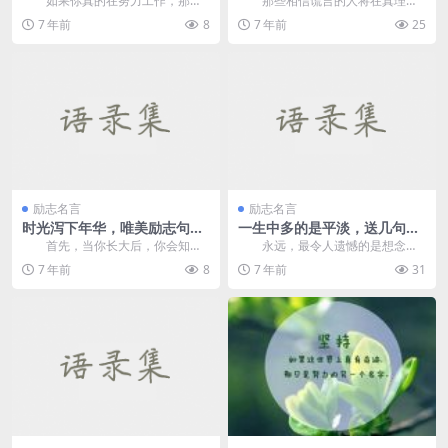
如果你真的在努力工作，那么
那些相信谎言的人将在真理面
你生命中最糟糕的结果就是大器晚
前被摧毁。——赫尔巴特 &...
7 年前
8
7 年前
25
成而已。 1，道...
励志名言
励志名言
时光泻下年华，唯美励志句子
一生中多的是平淡，送几句励
分享
志句子给自己
首先，当你长大后，你会知
永远，最令人遗憾的是想念
道，在回顾的那一刻，没有怨恨的
它，后悔；最痛苦的是我要来了，
7 年前
8
7 年前
31
年轻人将不会感到遗憾，...
你走了。 ...