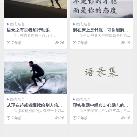
励志名言
励志名言
语录之有志者加行动派
躺在床上是舒服，可你能躺到
老吗
1、有志者自有千计万计，...
1.生活中最大的错误就是担心
犯错误。 2.如果你的寿命比竞
7 年前
26
7 年前
19
争对手长，你就...
励志名言
励志名言
从现在起或者继续给别人信心
现实生活中经典走心励志的句
吧
子分享
1.那些有抱负的人有成千上万
1.不要便宜，不为它买单，不
的方法，那些没有野心的人只觉得
愿意迎合他人，圈子不同，你不必
7 年前
28
7 年前
16
这很困难。 2...
坚强！为了浪费时间...