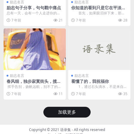
励志名言
励志名言
励志句子分享，句句戳中痛点
你知道的看到只是它在平淡里
的普通
总有一天，会有一个人走进你的生
首先，如果眼泪掉下来，那么
活。让你明白，为什么你和其他
我的耐心就会被唤醒。青年的意义
7 年前
21
7 年前
28
人，都没有结果 。 &...
不在于这个炼狱高中，...
励志名言
励志名言
春风细，独步寂寞街头，揽一
看懂了的，我祝福你
伞柄，独守寂寥心漫卷
挥手告别，扬帆远航，别不了的，
1，通过石头滴水，不是来自电
是你抛出的那根友谊的缆绳，无形
力，而是来自深层功夫。 2.不
7 年前
11
7 年前
35
中牢牢地...
断转向专业知识...
加载更多
Copyright © 2021
语录集
- All rights reserved