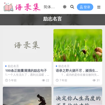
登录
励志名言
励志名言
励志名言
100条正能量满满的励志句子
语录之野火烧不尽，顽强生命
力
1.一个人生活久了，遇到点温暖，
1，成功的是你在被击败到失望
那颗假装孤傲的心，便会溃不成
的深渊后反弹的高度。 2，没
5 年前
22
7 年前
31
军。 ...
有...