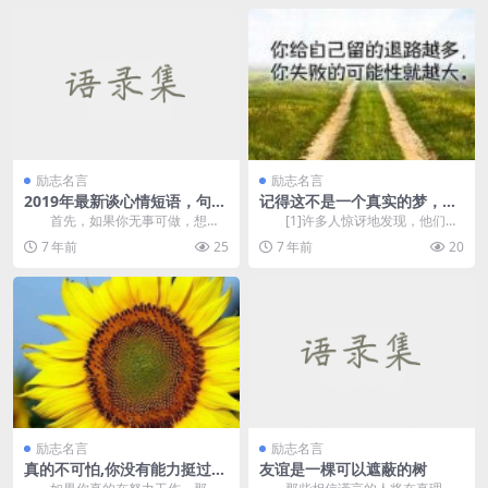
励志名言
励志名言
2019年最新谈心情短语，句子
记得这不是一个真实的梦，万
励志正能量，一遍又一遍读！
幸你醒了
首先，如果你无事可做，想想
[1]许多人惊讶地发现，他们未
如何致富。不要总是伤害春天和坠
能实现预期目标的原因是因为他们
7 年前
25
7 年前
20
入感情的世界。掌中的...
的主要目标太小而...
励志名言
励志名言
真的不可怕,你没有能力挺过去
友谊是一棵可以遮蔽的树
才是