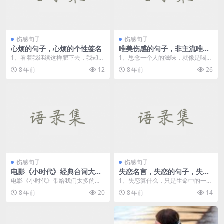
伤感句子
伤感句子
心烦的句子，心烦的个性签名
唯美伤感的句子，非主流唯美
伤感文字
1、看着我继续这样肥下去，我却无
1、思念一个人的滋味，就像是喝了
能为力。 2、夜深，很困，却不想
一杯冰冷的水，然后一滴一滴凝成
8 年前
12
8 年前
26
睡...
热泪。 ...
伤感句子
伤感句子
电影《小时代》经典台词大
失恋名言，失恋的句子，失恋
全，小时代经典对白
个性签名
电影《小时代》带给我们太多的感
1、失恋算什么，只是生命中的一个
动，下面分享剧里的一些经典台
小插曲，没什么大不了，失恋是为
8 年前
20
8 年前
14
词： 1...
了遇到比他（她）更...