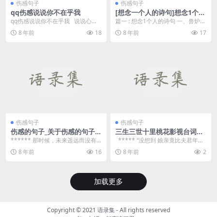
伤感句子
伤感句子
qq伤感说说你不在乎我
[想念一个人的诗句]想念1个人
的诗句
qq伤感说说你不在乎我 说说心
篇一 : 想念1个人的诗句 一、兽炉沈
情：去爱一个你不在乎我的人，跟
水烟，翠沼残花片，一行行写入相
8 年前
18
8 年前
17
犯贱有...
思传。－张可...
伤感句子
伤感句子
伤感的句子_关于伤感的句子_
三生三世十里桃花影视台词欣
描写伤感的好句
赏
****** 那时候，未来遥远而没有
***** “没想到 娘亲竟比夫君年岁
形状，梦想还不知道该叫什么名字
大了这么多 父君...
8 年前
16
8 年前
2
...
加载更多
Copyright © 2021
语录集
- All rights reserved