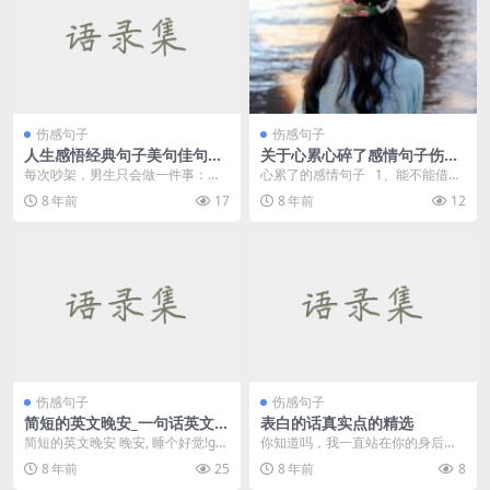
伤感句子
伤感句子
人生感悟经典句子美句佳句摘
关于心累心碎了感情句子伤感
抄
的句子
每次吵架，男生只会做一件事：沉
心累了的感情句子 1、能不能借我
默。说话也就是这么两句：“你这么
你的肩膀，当是一种施舍。 &nbs...
8 年前
17
8 年前
12
想那我...
伤感句子
伤感句子
简短的英文晚安_一句话英文晚
表白的话真实点的精选
安
简短的英文晚安 晚安, 睡个好觉!go
你知道吗，我一直站在你的身后，
od night, sleep tight...
期待着有一天，你会回过头来看看
8 年前
25
8 年前
8
我。这样表白的话语你...