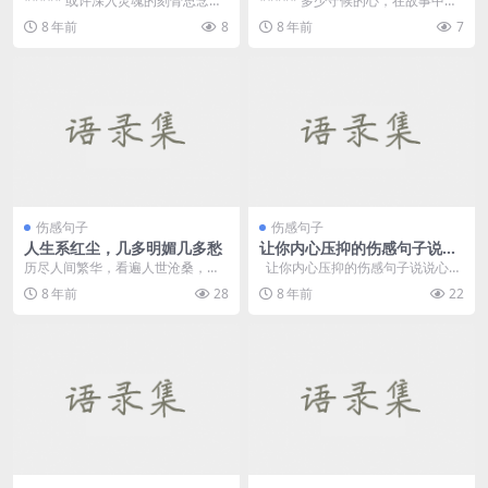
***** 或许深入灵魂的刻骨思念也
***** 多少守候的心，在故事中，
抵不过日日相伴的温暖情谊，就如
在故事的故事中。望穿秋水。 ****
8 年前
8
8 年前
7
同凡夫俗子终究...
* 在三...
伤感句子
伤感句子
人生系红尘，几多明媚几多愁
让你内心压抑的伤感句子说说
心情
历尽人间繁华，看遍人世沧桑，一
让你内心压抑的伤感句子说说心情
颗孤独的心在滚滚红尘中漂泊不
精选一...
8 年前
28
8 年前
22
定。岁月如流水，静静的...