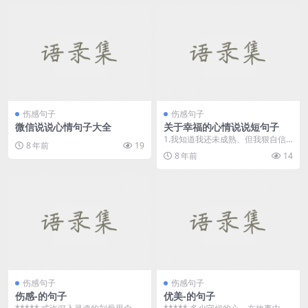
伤感句子
伤感句子
微信说说心情句子大全
关于幸福的心情说说短句子
1.我知道我还未成熟、但我狠自信
8 年前
19
的对自己说、总有那么一天我会幸
8 年前
14
福、会成熟。 2....
伤感句子
伤感句子
伤感-的句子
优美-的句子