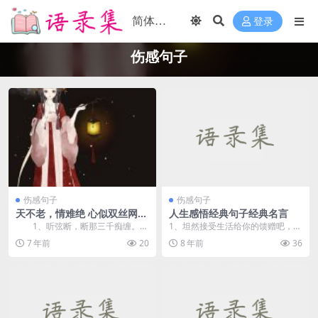
登录
伤感句子
伤感句子
伤感句子
天不老，情难绝 心似双丝网，
人生感悟经典句子经典名言
中有千千结—古风唯美凄凉句
1、听弦断，断那三千痴缠。坠
1、坦然接受生活给你的馈赠吧，不
子分享
花湮，湮没一朝风涟。花若怜，落
管是好的还是坏的。 2、事越烦，
7 年前
20
8 年前
36
在谁的指尖。 &n...
越...