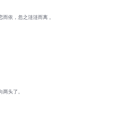
恋而依，忽之涟涟而离 。
向两头了。