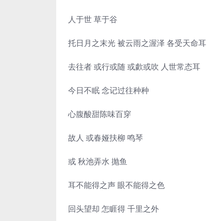
人于世 草于谷
托日月之末光 被云雨之渥泽 各受天命耳
去往者 或行或随 或歔或吹 人世常态耳
今日不眠 念记过往种种
心腹酸甜陈味百穿
故人 或春娅扶柳 鸣琴
或 秋池弄水 抛鱼
耳不能得之声 眼不能得之色
回头望却 怎睚得 千里之外