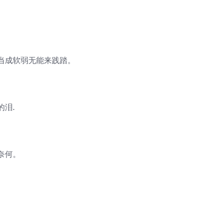
当成软弱无能来践踏。
泪.
奈何。