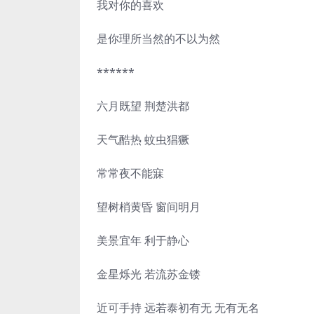
我对你的喜欢
是你理所当然的不以为然
******
六月既望 荆楚洪都
天气酷热 蚊虫猖獗
常常夜不能寐
望树梢黄昏 窗间明月
美景宜年 利于静心
金星烁光 若流苏金镂
近可手持 远若泰初有无 无有无名