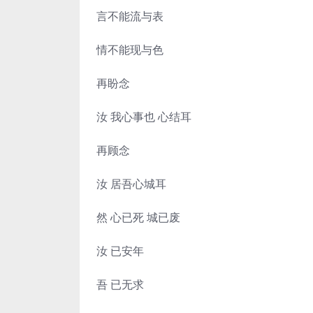
言不能流与表
情不能现与色
再盼念
汝 我心事也 心结耳
再顾念
汝 居吾心城耳
然 心已死 城已废
汝 已安年
吾 已无求