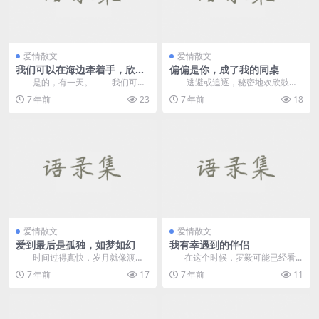
爱情散文
爱情散文
我们可以在海边牵着手，欣赏
偏偏是你，成了我的同桌
天水一色
是的，有一天。 我们可以
逃避或追逐，秘密地欢欣鼓舞
并排走路，一起看天空。 好
或暗中思念，或许我们每个人都生
7 年前
23
7 年前
18
吧，我必须选择离你...
活在那个人的光下，但...
爱情散文
爱情散文
爱到最后是孤独，如梦如幻
我有幸遇到的伴侣
时间过得真快，岁月就像渡
在这个时候，罗毅可能已经看...
轮。在开放和关闭一小时后，我也
7 年前
17
7 年前
11
跑了四次。天气太快太快...