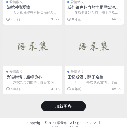
爱情散文
爱情散文
怎样对待爱情
我们都在各自的世界里烟消云
散
人人都渴望有善良美丽的爱
在故事开始以前，那个喜欢穿
人，有和睦美满的家庭，有幸福美
白衬衫的少年，还没走出校园。
8 年前
22
8 年前
15
好的生活，而这些都来源...
每...
爱情散文
爱情散文
为谁种情，愿得你心
回忆成酒，醉了余生
深秋九月的雨季，静卧窗前，
1. 再次谈及爱情，你会想
岁月静好，听雨打芭蕉，天籁之音
起谁？ 林夕歌...
8 年前
18
8 年前
36
入耳。一袭微风拂面，...
加载更多
Copyright © 2021
语录集
- All rights reserved