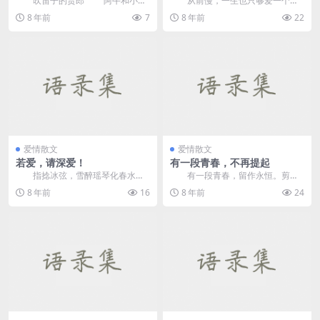
吹笛子的货郎 阿牛和小兰
从前慢，一生也只够爱一个
是一个村的，青梅竹马长大，好得
人，爱上一个人就是一辈子。
8 年前
7
8 年前
22
一天都分不开，小兰...
01 &ldqu...
爱情散文
爱情散文
若爱，请深爱！
有一段青春，不再提起
指捻冰弦，雪醉瑶琴化春水，
有一段青春，留作永恒。剪一
雨漫花台，额点梅香净诗风。欲饮
段时光，放在最美的段落。好好保
8 年前
16
8 年前
24
清泉怜残月，但扑团扇...
存留作永远，时间过去...