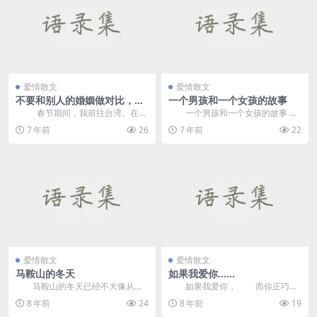
爱情散文
爱情散文
不要和别人的婚姻做对比，珍
一个男孩和一个女孩的故事
惜眼前的幸福
春节期间，我前往台湾。在垦
一个男孩和一个女孩的故事
丁的三天里，我提前预订了森林公
当孩子绝望时，上帝派了一个女
7 年前
26
7 年前
22
园的寄...
孩出现在他旁边。照...
爱情散文
爱情散文
马鞍山的冬天
如果我爱你……
马鞍山的冬天已经不大像从前
如果我爱你， 而你正巧也
了。 在我们小的时候，冬天是
爱我。 那你生病的时候，
8 年前
24
8 年前
19
很冷的。每天清早起...
我会去照顾你，...