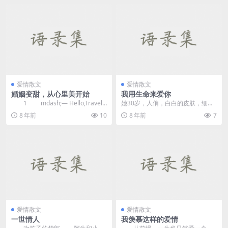
爱情散文
爱情散文
婚姻变甜，从心里美开始
我用生命来爱你
1 mdash;— Hello,Travel
她30岁，人俏，白白的皮肤，细细
—...
的腰。不过，她命不好，先是生下
8 年前
10
8 年前
7
傻闺女，再就是，2...
爱情散文
爱情散文
一世情人
我羡慕这样的爱情