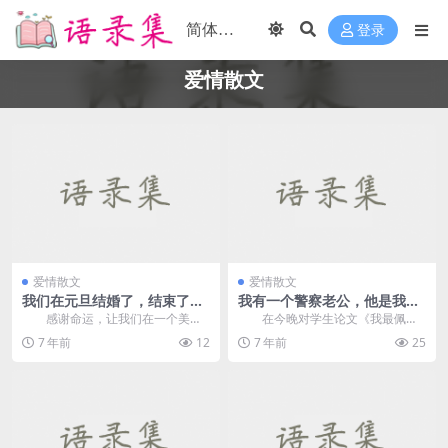
登录
爱情散文
爱情散文
爱情散文
我们在元旦结婚了，结束了六
我有一个警察老公，他是我的
年的爱情长跑
骄傲
感谢命运，让我们在一个美丽
在今晚对学生论文《我最佩服
的校园里相遇。经过六年的爱，我
的人》的评论中，一名学生写道：
7 年前
12
7 年前
25
们在1988年的元旦...
“我最敬...