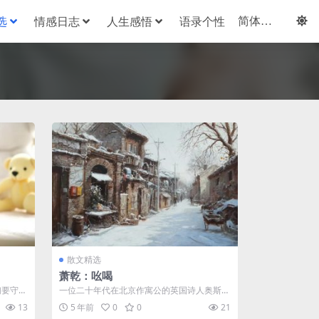
选
情感日志
人生感悟
语录个性
散文精选
萧乾：吆喝
们要守候
一位二十年代在北京作寓公的英国诗人奥斯伯
母亲在
特 . 斯提维尔写过一篇《北京的声与色》...
13
5 年前
0
0
21