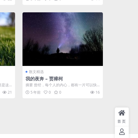
先...
散文精选
我的夜奔 – 贾樟柯
而是这
摘要 曾经，每个人的内心，都有一片可以快
的确是
意恩仇的“江湖”，而自己就是这江湖的主宰...
21
5 年前
0
0
16
首页