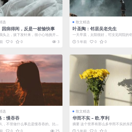
精选
散文精选
：因病得闲，反是一桩愉快事
叶圣陶：邻居吴老先生
我头上，拔下发针来，很小心地挑开了
一天早晨，太阳很好，可没见同院的
寄来的月刊。看完了目录，便反卷起
先生出来，像往常一样晒他的手提皮
年前
0
0
3
5 年前
0
0
打...
精选
散文精选
格：慢吞吞
华而不实 – 欧.亨利
人，不管做什么事总是慢吞吞的。比如
摘要 这个世界有那么多华而不实的东
果他要去书报摊买一份报纸，那他必
玉其外，败絮其中，你不知道他究竟
年前
0
0
25
5 年前
0
0