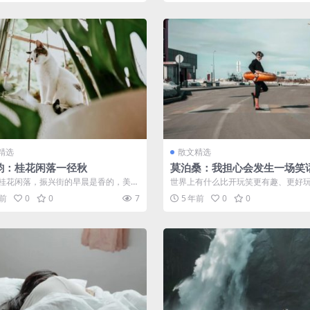
精选
散文精选
韵：桂花闲落一径秋
莫泊桑：我担心会发生一场笑
桂花闲落，振兴街的早晨是香的，美奂
世界上有什么比开玩笑更有趣、更好
晚是香的。香径上，婆娑的人影在信
么事情比戏弄别人更有意思？啊！我
年前
0
0
7
5 年前
0
0
里...