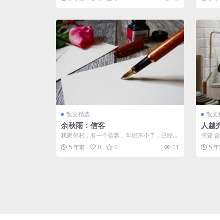
样。...
须...
散文精选
散文
余秋雨：信客
人越
秋
我家邻村，有一个信客，年纪不小了，已经长
摘要 
途跋涉了二三十年。他读过私塾，年长后外
我一看
5 年前
0
0
11
5 
出...
时...