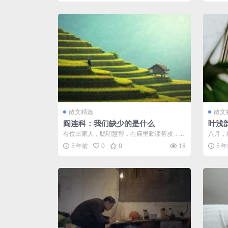
散文精选
散文
阎连科：我们缺少的是什么
叶浅
有位出家人，聪明慧智，在庙里勤读苦攻，却
八月，
终是不得悟醒，一同离家的僧者，大都醒开
山的夜
5 年前
0
0
18
5 
后...
步...