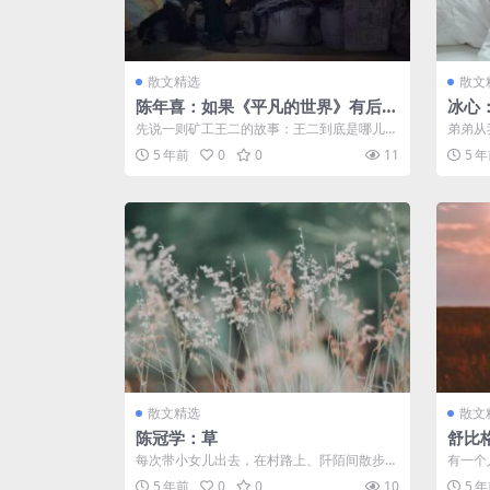
散文精选
散文
陈年喜：如果《平凡的世界》有后
冰心
续，大概就会这么写
先说一则矿工王二的故事：王二到底是哪儿的
弟弟从
人，我也不大清楚，也用不着清楚，能搭伙
一本新
5 年前
0
0
11
5 
就...
来...
散文精选
散文
陈冠学：草
舒比
每次带小女儿出去，在村路上、阡陌间散步，
有一个
小女儿每喜欢摘草花，几乎见一样就摘一
说，如
5 年前
0
0
10
5 