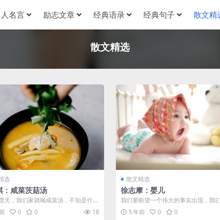
名人名言
励志文章
经典语录
经典句子
散文精
散文精选
精选
散文精选
祺：咸菜茨菇汤
徐志摩：婴儿
雪天，我们家就喝咸菜汤，不知是什么
我们要盼望一个伟大的事实出现，我
是因为雪天买不到青菜？那也不见
一个馨香的婴儿出世：——你看他那
年前
0
0
18
5 年前
0
0
她...