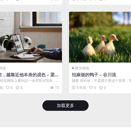
士...
精选
散文精选
穷，越靠近他本身的成色 – 梁实
怕麻烦的鸭子 – 谷川流
曾经在网络上看到过一张穷富对照表，
摘要 有时候，不是我不爱这个世界，
才知道，和当年的祖辈一样，我在新
世界的很多事情都与我无关。这么想
年前
0
0
15
5 年前
0
0
悲...
加载更多