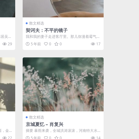
散文精选
契诃夫：不平的镜子
邻居吴老
我和我的妻子走进客厅里。那儿弥漫着霉气和
箱。一
潮气。房间已经有整整一个世纪不见亮光，
29
5 年前
0
0
17
等...
散文精选
京城夏忆 – 肖复兴
西，金
摘要 暴雨来袭，全城洪涛滚滚，河南特大水
是个绅
灾，牵动着国人的心。在今天节目之前，首
22
5 年前
0
0
14