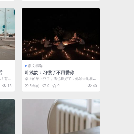
散文精选
话
叶浅韵：习惯了不用爱你
玩？有什
桌上的菜上齐了，酒也摆好了，他呆呆地看着
的一生
妻子忙出忙进的身影。往常，他早在享受着
13
5 年前
0
0
40
丰...