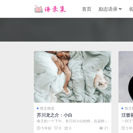
首页
励志语录
散文精选
散文
芥川龙之介：小白
汪曾
春天的一个下午。有只叫小白的狗，在寂静的
一到下
马路上边走边嗅着土。狭窄的马路，夹着两
道理。
5 年前
0
0
21
5 
道...
得。...