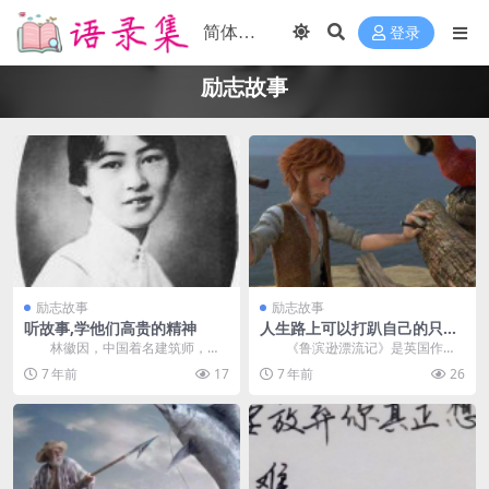
登录
励志故事
励志故事
励志故事
听故事,学他们高贵的精神
人生路上可以打趴自己的只有
自己
林徽因，中国着名建筑师，诗
《鲁滨逊漂流记》是英国作家
人和作家，一个树状风格和花姿的
丹尼尔迪福的小说。该书于1719年
7 年前
17
7 年前
26
美丽女人，具有天才和...
4月25日首次出...