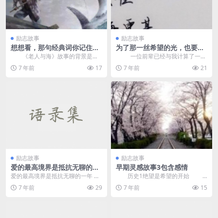
励志故事
励志故事
想想看，那句经典词你记住了
为了那一丝希望的光，也要使
没
出全力
《老人与海》故事的背景是古
一位前辈已经与我计算了一个
巴在20世纪中叶。主角是一位名叫
帐：如果你每天早起一小时，你每
7 年前
17
7 年前
21
圣地亚哥的老渔夫。...
个月会...
励志故事
励志故事
爱的最高境界是抵抗无聊的一
早期灵感故事3包含感情
年
爱的最高境界是抵抗无聊的一年
历史1绝望是希望的开始
当他爱上了她，只有她是19和梦
这是刘伟在一篇关于赌场和包包专
7 年前
29
7 年前
15
想成为纯粹的象牙...
家的文章中的描述：...