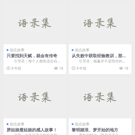
励志故事
励志故事
只要找到天赋，就会有传奇
从失败中获取经验教训，那么
就不算输
引导语：每个人都有适合自己
引导语：输赢并不是绝对的，
发展的方向，只是很多时候我们很
从失败中吸取经验和教训，何尝不
8 年前
18
8 年前
18
难找到，当你找到自己...
是一种得呢？ &nb...
励志故事
励志故事
胖姑娘瘦姑娘的感人故事！
黎明踏浪、梦开始的地方