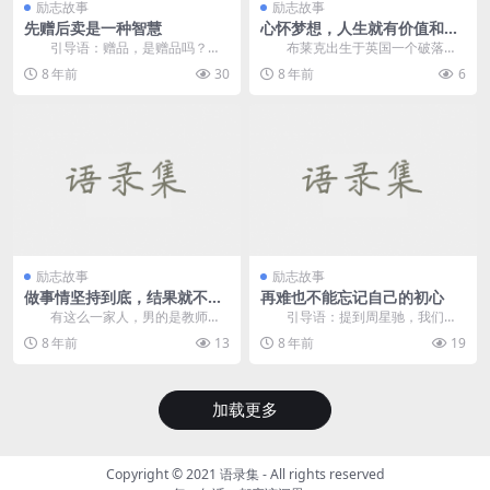
励志故事
励志故事
先赠后卖是一种智慧
心怀梦想，人生就有价值和意
义
引导语：赠品，是赠品吗？其
布莱克出生于英国一个破落的
实不是。先赠后卖是一种智慧。
农场主家庭。他从小喜欢画画。
8 年前
30
8 年前
6
2...
布...
励志故事
励志故事
做事情坚持到底，结果就不会
再难也不能忘记自己的初心
很差
有这么一家人，男的是教师，
引导语：提到周星驰，我们想
女的则开一家纽扣店。女的除了卖
到更多的就是在功成名就之后的
8 年前
13
8 年前
19
纽扣，还卖些头饰、胸...
他，而他的以往我们却很...
加载更多
Copyright © 2021
语录集
- All rights reserved