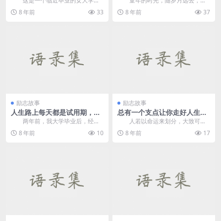
这是一个临近毕业的女大学生
童年的时光，随岁月远去，只
宿舍，住在里面的六个女生这些日
是许多往事一直在记忆中，成为人
8 年前
33
8 年前
37
子一直在外面找工作，...
生的起点。高山、小路...
励志故事
励志故事
人生路上每天都是试用期，别
总有一个支点让你走好人生的
得意忘形
路
两年前，我大学毕业后，经过
人若以命运来划分，大致可以
一番辛苦求职，进入一家大公司试
分为两种：一种人生来就走运；一
8 年前
10
8 年前
17
用。与我一起试用的还...
种人生来就倒霉。台湾...