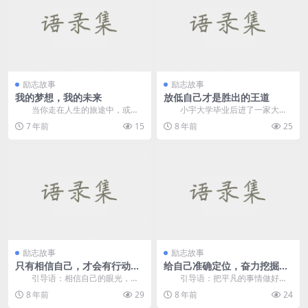
励志故事
励志故事
我的梦想，我的未来
放低自己才是胜出的王道
当你走在人生的旅途中，或无
小宇大学毕业后进了一家大公
知，或无...明智虽然总是会有在人
司实习，能留在这家公司上班是他
7 年前
15
8 年前
25
生的旅途中选举，...
最大的愿望，可是他却...
励志故事
励志故事
只有相信自己，才会有行动的
给自己准确定位，奋力挖掘和
欲望
坚持
引导语：相信自己的眼光，相
引导语：把平凡的事情做好，
信自己的判断，相信自己一定可以
做精就是不平凡。 十五岁
8 年前
29
8 年前
24
做到，只要坚持下去，...
时，他初...