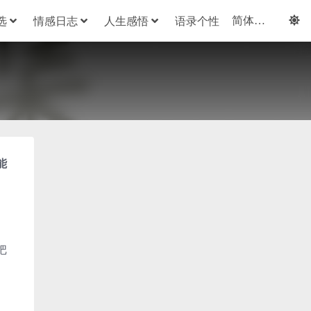
选
情感日志
人生感悟
语录个性
能
把