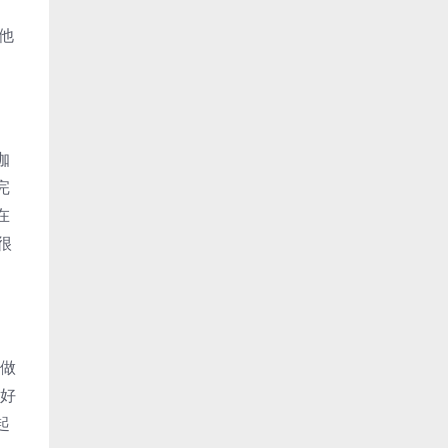
他
咖
完
在
很
做
做好
起