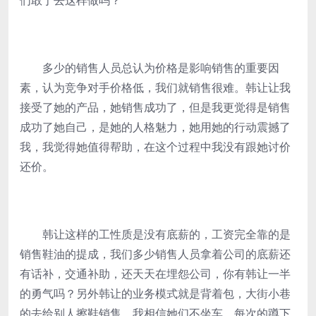
们敢于去这样做吗？
多少的销售人员总认为价格是影响销售的重要因
素，认为竞争对手价格低，我们就销售很难。韩让让我
接受了她的产品，她销售成功了，但是我更觉得是销售
成功了她自己，是她的人格魅力，她用她的行动震撼了
我，我觉得她值得帮助，在这个过程中我没有跟她讨价
还价。
韩让这样的工性质是没有底薪的，工资完全靠的是
销售鞋油的提成，我们多少销售人员拿着公司的底薪还
有话补，交通补助，还天天在埋怨公司，你有韩让一半
的勇气吗？另外韩让的业务模式就是背着包，大街小巷
的去给别人擦鞋销售，我相信她们不坐车，每次的蹲下