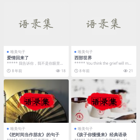
唯美句子
唯美句子
爱情回来了
西部世界
***** 我告诉你，我不是你眼里的
***** You think the grief will mak
所有女人，所以从现在起，请你自
e you ...
8 年前
18
8 年前
21
动团成团，以圆...
唯美句子
唯美句子
《把时间当作朋友》的句子
《孩子你慢慢来》经典语录