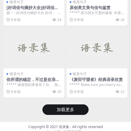
唯美句子
唯美句子
[好词佳句摘抄大全]好词佳句
原创美文美句佳句鉴赏
摘抄大全
篇一 : 好词佳句摘抄大全 好词：
***** 因为我太可爱的缘故 外星人
勤奋 刻苦 认真 专注 钻研 ...
决定将我抓走 他们...
8 年前
24
8 年前
26
唯美句子
唯美句子
你所谓的稳定，不过是在浪费
《麦田守望者》经典语录欣赏
生命
***** 谢谢我的青春有了你。 我不
***** Make sure you marry som
喜欢离别，不喜欢分道扬镳的生
eone who la...
8 年前
20
8 年前
22
活...
加载更多
Copyright © 2021
语录集
- All rights reserved