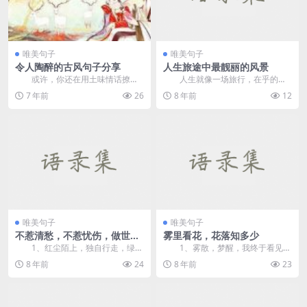
唯美句子
唯美句子
令人陶醉的古风句子分享
人生旅途中最靓丽的风景
或许，你还在用土味情话撩妹
人生就像一场旅行，在乎的，
子吗？ 今天，我为大家送上
不是目的地和沿途的风景，而是看
7 年前
26
8 年前
12
一些古...
风景的心情。很喜欢这...
唯美句子
唯美句子
不惹清愁，不惹忧伤，做世上
雾里看花，花落知多少
最柔情的人
1、红尘陌上，独自行走，绿萝
1、雾散，梦醒，我终于看见真
拂过衣襟，青云打湿诺言。
实，那是千帆过尽的沉寂。
8 年前
24
8 年前
23
2、...
2、...