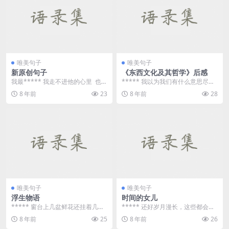
唯美句子
唯美句子
新原创句子
《东西文化及其哲学》后感
我最***** 我走不进他的心里 也取
***** 我以为我们有什么意思尽管
代不了他心里最幸福的你&nbs...
可以陈述；但不应该强众从我。 **
8 年前
23
8 年前
28
*** 所...
唯美句子
唯美句子
浮生物语
时间的女儿
***** 窗台上几盆鲜花还挂着几分
***** 还好岁月漫长，这些都会过
莹润的水珠，像没蒸发的眼泪。眼
去。 ***** 倾诉背后隐含...
8 年前
25
8 年前
26
泪始终是水分，...