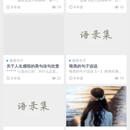
***** 倾诉其实只有两种：第一种
***** 这家书店只卖两种书：社会
是不顾一起地说出来（例如在教堂
主义思想和女性主义。我的手指在
8 年前
19
8 年前
16
里隔着纱窗向神...
寻找答案，谁能...
唯美句子
唯美句子
关于人生感悟的美句佳句欣赏
唯美的句子说说
***** 心是自己的，为什么总是被
唯美的句子说说【一】:唯美经典句
别人伤？情是俩个人的，为什么剩
子的说说 唯美经典句子的说说 &
8 年前
25
8 年前
19
我一个人扛？一...
n...