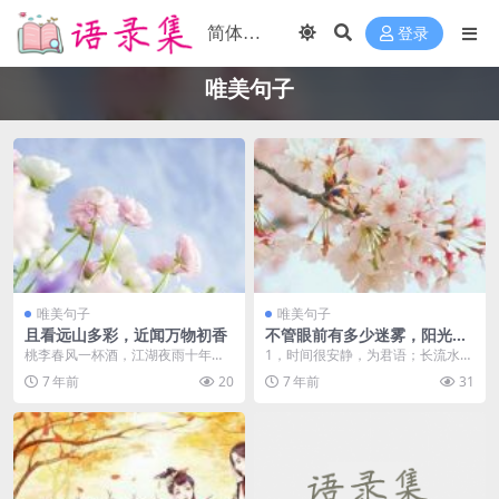
登录
唯美句子
唯美句子
唯美句子
且看远山多彩，近闻万物初香
不管眼前有多少迷雾，阳光总
能透过来
桃李春风一杯酒，江湖夜雨十年
1，时间很安静，为君语；长流水，
灯。 ——黄庭坚《寄黄几复》...
相同；繁荣，与旧。如果您想来到
7 年前
20
7 年前
31
这一生，总会有这样...