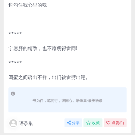
也勾住我心里的魂
*****
宁愿胖的精致，也不愿瘦得雷同!
*****
闺蜜之间语出不祥，出门被雷劈出翔。
书为伴，笔同行，彼同心。语录集-最美语录
语录集
分享
收藏
点赞(
0
)