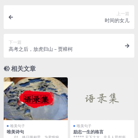
上一篇
时间的女儿
下一篇
高考之后，放虎归山 – 贾樟柯
相关文章
唯美句子
唯美句子
唯美诗句
励志一生的格言
01、终日两相思，为君憔悴
***** 天下之大，非凡人思想所