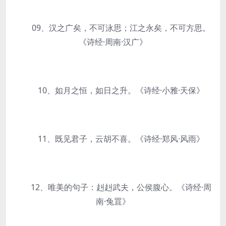
09、汉之广矣，不可泳思；江之永矣，不可方思。
《诗经·周南·汉广》
10、如月之恒，如日之升。《诗经·小雅·天保》
11、既见君子，云胡不喜。《诗经·郑风·风雨》
12、唯美的句子：赳赳武夫，公侯腹心。《诗经·周
南·兔罝》