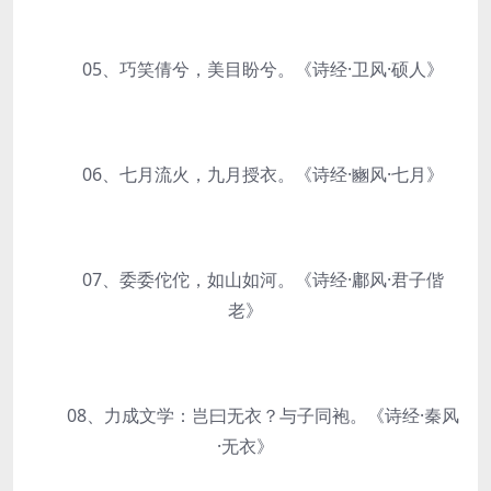
05、巧笑倩兮，美目盼兮。《诗经·卫风·硕人》
06、七月流火，九月授衣。《诗经·豳风·七月》
07、委委佗佗，如山如河。《诗经·鄘风·君子偕
老》
08、力成文学：岂曰无衣？与子同袍。《诗经·秦风
·无衣》