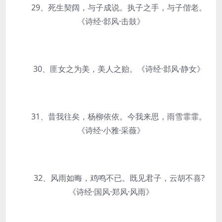
29、死生契阔，与子成说。执子之手，与子偕老。
《诗经·邶风·击鼓》
30、匪女之为美，美人之贻。《诗经·邶风·静女》
31、昔我往矣，杨柳依依。今我来思，雨雪霏霏。
《诗经·小雅·采薇》
32、风雨如晦，鸡鸣不已。既见君子，云胡不喜?
《诗经·国风·郑风·风雨》