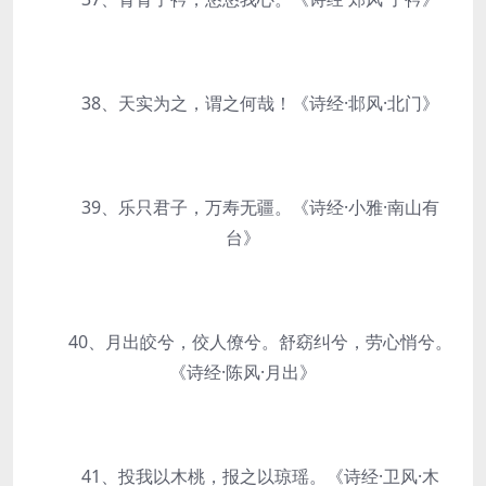
38、天实为之，谓之何哉！《诗经·邶风·北门》
39、乐只君子，万寿无疆。《诗经·小雅·南山有
台》
40、月出皎兮，佼人僚兮。舒窈纠兮，劳心悄兮。
《诗经·陈风·月出》
41、投我以木桃，报之以琼瑶。《诗经·卫风·木