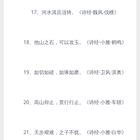
17、河水清且涟猗。《诗经·魏风·伐檀》
18、他山之石，可以攻玉。《诗经·小雅·鹤鸣》
19、如切如磋，如琢如磨。《诗经·卫风·淇奥》
20、高山仰止，景行行止。《诗经·小雅·车辖》
21、天步艰难，之子不犹。《诗经·小雅·白华》