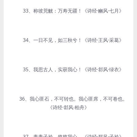
33、称彼兕觥：万寿无疆！《诗经·豳风·七月》
34、一日不见，如三秋兮！《诗经·王风·采葛》
35、我思古人，实获我心！《诗经·邶风·绿衣》
36、我心匪石，不可转也。我心匪席，不可卷也。
《诗经·邶风·柏舟》
37、青青子衿，悠悠我心。《诗经·郑风·子衿》