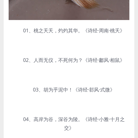
01、桃之夭夭，灼灼其华。《诗经·周南·桃夭》
02、人而无仪，不死何为？《诗经·鄘风·相鼠》
03、胡为乎泥中！《诗经·邶风·式微》
04、高岸为谷，深谷为陵。《诗经·小雅·十月之
交》