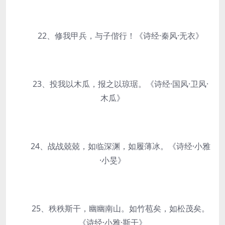
22、修我甲兵，与子偕行！《诗经·秦风·无衣》
23、投我以木瓜，报之以琼琚。《诗经·国风·卫风·
木瓜》
24、战战兢兢，如临深渊，如履薄冰。《诗经·小雅
·小旻》
25、秩秩斯干，幽幽南山。如竹苞矣，如松茂矣。
《诗经·小雅·斯干》