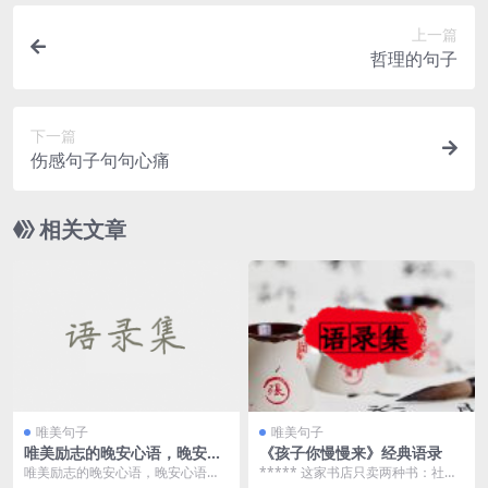
上一篇
哲理的句子
下一篇
伤感句子句句心痛
相关文章
唯美句子
唯美句子
唯美励志的晚安心语，晚安心
《孩子你慢慢来》经典语录
语励志语录
唯美励志的晚安心语，晚安心语励
***** 这家书店只卖两种书：社会