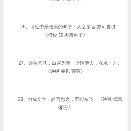
26、诗经中最唯美的句子：人之多言,亦可畏也。
《诗经·郑风·将仲子》
27、蒹葭苍苍，白露为霜。所谓伊人，在水一方。
《诗经·秦风·蒹葭》
28、力成文学：静言思之，不能奋飞。《诗经·邶风
·柏舟》