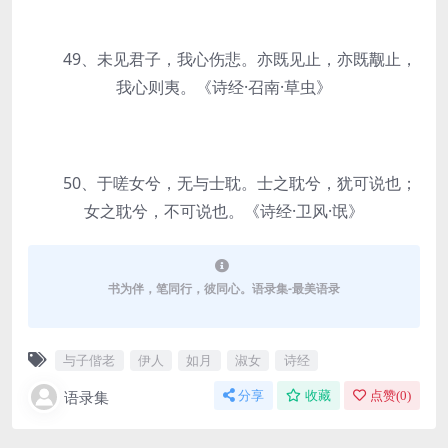
49、未见君子，我心伤悲。亦既见止，亦既觏止，
我心则夷。《诗经·召南·草虫》
50、于嗟女兮，无与士耽。士之耽兮，犹可说也；
女之耽兮，不可说也。《诗经·卫风·氓》
书为伴，笔同行，彼同心。语录集-最美语录
与子偕老
伊人
如月
淑女
诗经
语录集
分享
收藏
点赞(
0
)