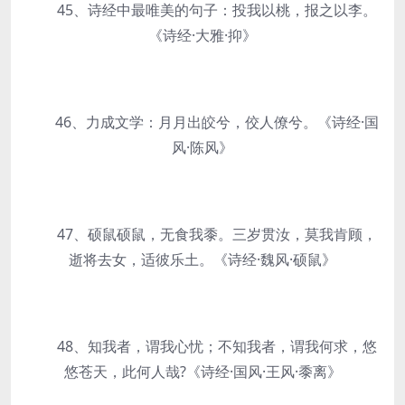
45、诗经中最唯美的句子：投我以桃，报之以李。
《诗经·大雅·抑》
46、力成文学：月月出皎兮，佼人僚兮。《诗经·国
风·陈风》
47、硕鼠硕鼠，无食我黍。三岁贯汝，莫我肯顾，
逝将去女，适彼乐土。《诗经·魏风·硕鼠》
48、知我者，谓我心忧；不知我者，谓我何求，悠
悠苍天，此何人哉?《诗经·国风·王风·黍离》