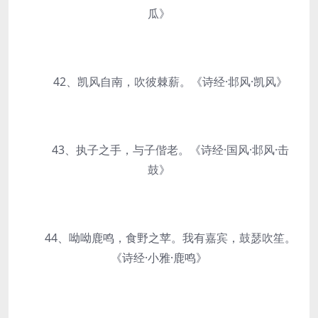
瓜》
42、凯风自南，吹彼棘薪。《诗经·邶风·凯风》
43、执子之手，与子偕老。《诗经·国风·邶风·击
鼓》
44、呦呦鹿鸣，食野之苹。我有嘉宾，鼓瑟吹笙。
《诗经·小雅·鹿鸣》