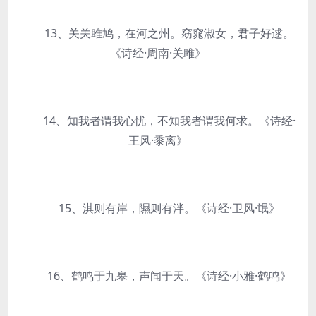
13、关关雎鸠，在河之州。窈窕淑女，君子好逑。
《诗经·周南·关雎》
14、知我者谓我心忧，不知我者谓我何求。《诗经·
王风·黍离》
15、淇则有岸，隰则有泮。《诗经·卫风·氓》
16、鹤鸣于九皋，声闻于天。《诗经·小雅·鹤鸣》