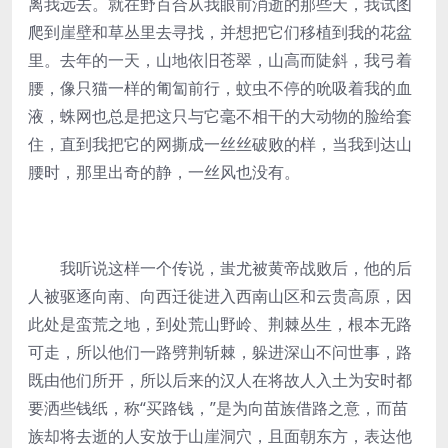
离我远去。就在野百合从我眼前消逝的那些天，我试图
爬到崖壁和草丛里去寻找，并想把它们移植到我的花盆
里。去年的一天，山地依旧苍翠，山高而陡斜，我弓着
腰，像只猫一样的匍匐前行，蚊虫不停的吮吸着我的血
液，蛛网也总是把这只与它毫不相干的大动物的脸给套
住，直到我把它的网撕成一丝丝破败的样，当我到达山
腰时，那里出奇的静，一丝风也没有。
我听说这样一个传说，蚩尤被黄帝战败后，他的后
人被驱逐向南、向西迁徙进入西南山区和云贵高原，因
此处是蛮荒之地，到处荒山野岭、荆棘丛生，根本无路
可走，所以他们一路劈荆斩棘，躲进深山不问世事，路
既由他们所开，所以后来的汉人在将故人入土为安时都
要洒些钱纸，称“买路钱，”是为向苗族借路之意，而苗
族却将去逝的人安放于山崖洞穴，且面朝东方，表达他