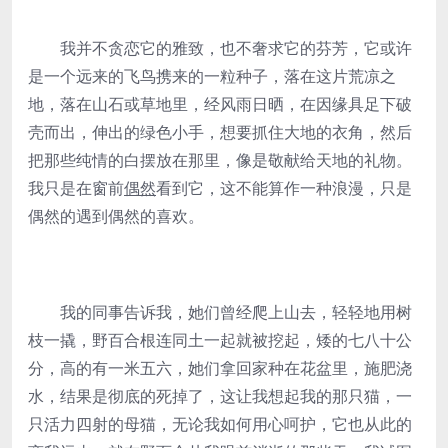
我并不贪恋它的雅致，也不奢求它的芬芳，它或许
是一个远来的飞鸟携来的一粒种子，落在这片荒凉之
地，落在山石或草地里，经风雨日晒，在因缘具足下破
壳而出，伸出的绿色小手，想要抓住大地的衣角，然后
把那些纯情的白摆放在那里，像是敬献给天地的礼物。
我只是在窗前
偶然
看到它，这不能算作一种浪漫，只是
偶然的遇到偶然的喜欢。
我的同事告诉我，她们曾经爬上山去，轻轻地用树
枝一撬，野百合根连同土一起就被挖起，矮的七八十公
分，高的有一米五六，她们拿回家种在花盆里，施肥浇
水，结果是彻底的死掉了，这让我想起我的那只猫，一
只活力四射的母猫，无论我如何用心呵护，它也从此的