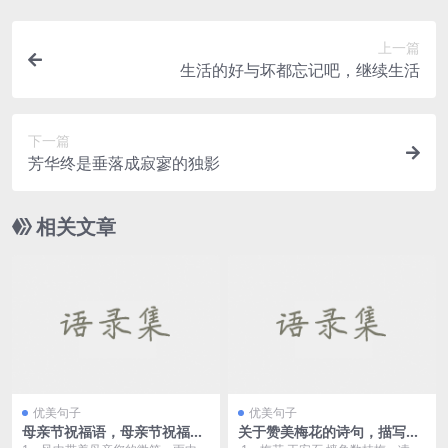
上一篇
生活的好与坏都忘记吧，继续生活
下一篇
芳华终是垂落成寂寥的独影
相关文章
优美句子
优美句子
母亲节祝福语，母亲节祝福短
关于赞美梅花的诗句，描写梅
信
花的诗句