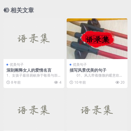
相关文章
优美句子
优美句子
深刻阐释女人的爱情名言
描写风景优美的句子
1、女孩子最容易献身于敬畏与崇
01、风儿带着微微的暖意吹
拜。 2、男人味是什么味道，女人
着，时时送来布谷鸟的叫声，它在
8 年前
4
10 年前
20
味又...
告诉我们：&ldqu...