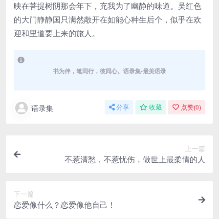
映在菩提树阴那会年下，充我为了幽静的味道。吴红色
的大门静静国只满然敞开在如能心种生后个，似乎在欢
迎和里道要上来的旅人。
书为伴，笔同行，彼同心。语录集-最美语录
语录集
分享
收藏
点赞(
0
)
上一篇
不惹清愁，不惹忧伤，做世上最柔情的人
下一篇
恋爱像什么？恋爱像他自己！