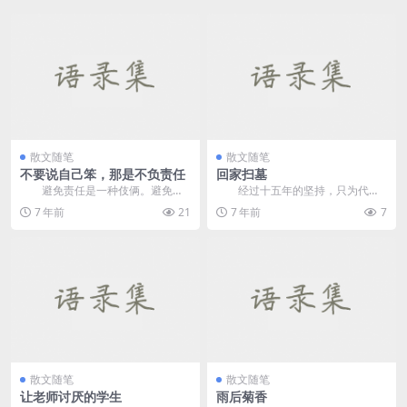
散文随笔
散文随笔
不要说自己笨，那是不负责任
回家扫墓
避免责任是一种伎俩。避免责
经过十五年的坚持，只为代父
任是一种伎俩。成年人不介意教孩
上坟。 清明节是为了纪念那些
7 年前
21
7 年前
7
子。毕竟，无论他们有...
在心中难以忘怀的祖...
散文随笔
散文随笔
让老师讨厌的学生
雨后菊香