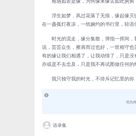
相遇如若是缘，为何缘来缘去如此匆匆，
浮生如梦，风过花落了无痕，缘起缘灭缘
在一盏孤灯夜凉，一纸婉约的书行里，轻语
时光的流走，缘分集散，弹指一挥间，我
说，芸芸众生，擦肩而过也好，一世相守也
有的缘让我们相遇了，让我动情了，只是没
亦或是不去念及，只是我不再试图做任何的
我只独守我的时光，不排斥记忆里的你，
书为
语录集