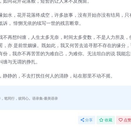
如同花开花落般，短暂的让人来不及挽留。
如水，花开花落终成空，许多故事，没有开始亦没有结局，只
低诉， 悱恻无依的续写一世的残言断章。
不再想纠缠，人生太多无奈，时间太多变数，不是人力所及，
罢，亦 是前世姻缘。既如此，我又何苦去追寻那不存在的缘分，
有份，我亦不再苦苦的为难自己，为难你。无法坦白的说 我能忘
纠缠与无谓的挣扎。
静静的，不去打扰任何人的清静，站在那里不动不摇。
伴，笔同行，彼同心。语录集-最美语录
分享
收藏
点赞