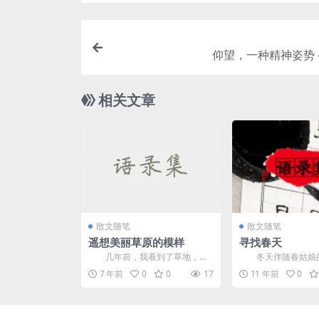
仰望，一种精神姿势 
相关文章
散文随笔
散文随笔
遥想美丽草原的模样
寻找春天
几年前，我看到了草地，想
冬天伴随春姑娘的
到了它，但觉得它太远了。我看
离去，转眼又到了春
7 年前
0
0
17
11 年前
0
着夜晚的星星，看到星星修...
想起了朱自清先生的作文