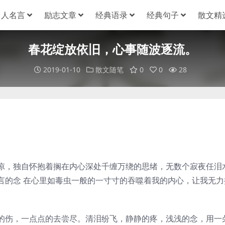
名人名言
励志文章
经典语录
经典句子
散文精
春花绽放依旧，心事随波逐流。
2019-01-10
散文随笔
0
0
28
，独自怀抱着搁在内心深处千缠万绕的思绪，无数个寂夜任泪
言的念 在心里如毒虫一般的一寸寸的吞噬着我的内心，让我无力
伤，一点点的去尝尽。清泪纷飞，静静的疼，浅浅的念，用一