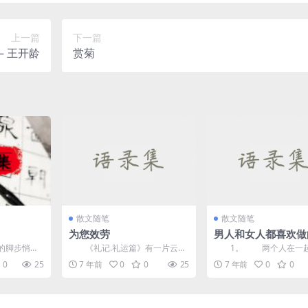
上一篇
下一篇
– 王开龄
赏菊
散文随笔
散文随笔
为您效劳
男人和女人都喜欢做
脚步悄悄
《礼记.礼运篇》有一片云：
1。 两个人在一起
天，这是我
“为了做旧的目的，力量是有用
们有感情，但他们不够，
0
25
7 年前
0
0
25
7 年前
0
0
《...
的，年轻人...
胡说八道。有足够的感情..