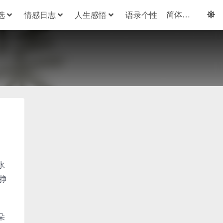
选
情感日志
人生感悟
语录个性
水
挣
朵