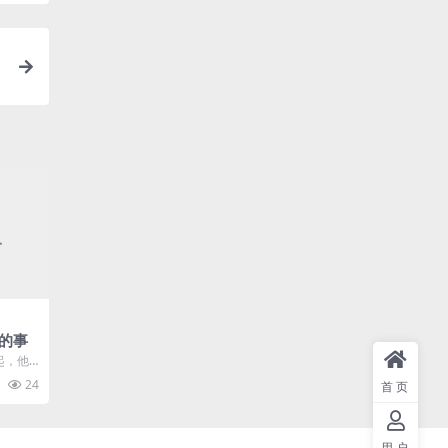
的事
，他
这只是
24
首页
.
用户