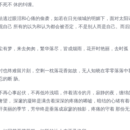
不死不 休的纠缠。
逃过眼泪和心痛的偷袭，如若在日光倾城的明媚下，面对太阳
现自己 所有的以为和认为都会被否定，不是别人而是自己。而后
有梦，来去匆匆，繁华落尽，皆成烟雨，花开时艳丽，去时孤
也终难留片刻，空剩一枕落花香如故，无人知晓在零零落落中
忍的断 肠。
再心事起伏，不再低吟浅唱，伴着清冷的月，寂静的夜，缠绵
奢望， 深邃的凝眸是满含着深深的疼痛的唏嘘，暗结的心绪有着
开美丽的季节，芳华终是垂落成寂寥的独影，疼痛的守着 那份无