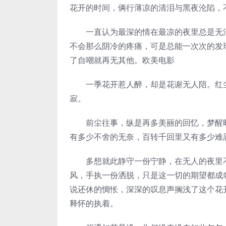
花开的时间，俩行薄凉的清泪与黑夜沦陷，
一直认为最深的情在最凉的夜里总是无法
不会那么阴冷的疼痛，可是总能一次次的发
了自嘲就再无其他。欧美电影
一季花开惹人醉，却是花谢无人陪。红尘
寂。
前尘往事，纵是再多美丽的回忆，梦醒时
有多少不舍的无奈，百转千回里又有多少难
多想就此静守一份宁静，在无人的夜里不
风，手执一份洒脱，只是这一切的期望都成
说还休的惆怅，深深的叹息声搁浅了这个花
释怀的执着。