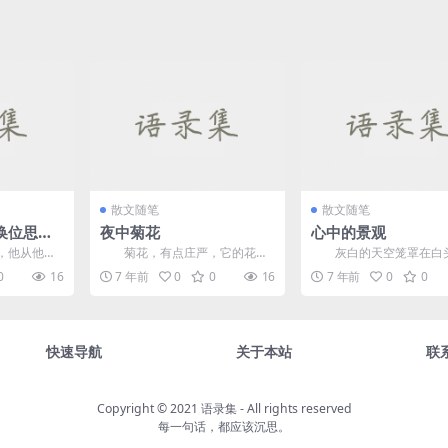
散文随笔
散文随笔
换位思
夜中菊花
心中的景观
睦
他从他从
菊花，有点庄严，它的花瓣
灰白的天空笼罩在白
兴奋地打开
其实美丽，非常浓密，具有贵族
上，跟随秃鹫的心脏痕迹
0
16
7 年前
0
0
16
7 年前
0
0
时...
气息。永远记住海豚的声音...
的。我习惯独自一人躺在窗台
快速导航
关于本站
联
Copyright © 2021
语录集
- All rights reserved
每一句话，都应该沉思。