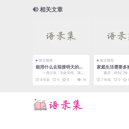
相关文章
散文随笔
散文随笔
能用什么去迎接明天的清
家庭生活需要多
晨
考，才会更加和
一身尘埃，无处等待。满心
最后，听到门铃，
空怀，情深却似海。生来无一
椅子上跳了起来，并
8 年前
0
0
16
7 年前
0
物，笑看菩提花开。 &nb...
门。在这一点上，墙上的