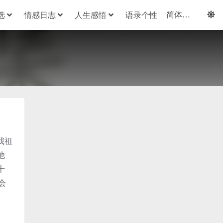
选
情感日志
人生感悟
语录个性
我祖
他
十
会