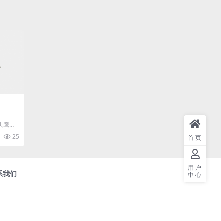
头鹰身
是空
25
首页
...
用户
系我们
中心