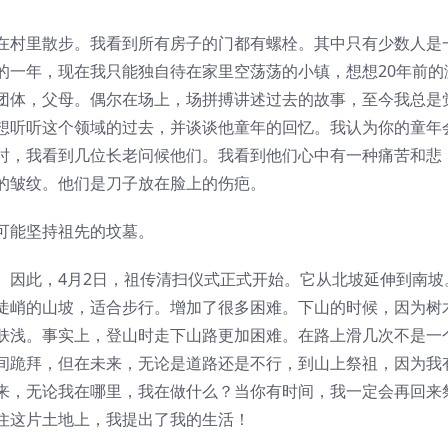
村里散步。我看到所有房子的门都有螺栓。其中只有少数人是
的一年，现在我只能独自待在家里空荡荡的小镇，想想20年前的
团体，父母。偶尔在场上，场拼搏讲述过去的故事，至今我总是
想听听这个领域的过去，并谈谈他童年的回忆。我认为你的童年
时，我看到几位长老问候他们。我看到他们心中有一种痛苦和悲
的皱纹。他们是刀子放在脸上的伤疤。
能坚持祖先的坟墓。
因此，4月2日，祖传清扫仪式正式开始。它从北坡延伸到南坡
陡峭的山坡，适合步行。增加了很多困难。下山的时候，因为树
肤浅。事实上，登山时走下山路更加困难。在路上滑几次不是一
间跪拜，但在未来，无论是道路还是不行，到山上祭祖，因为我
来，无论我在哪里，我在做什么？当你有时间，我一定会再回来
住这片土地上，我提出了我的生活！