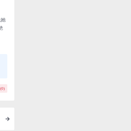
说她
绝
(
0
)