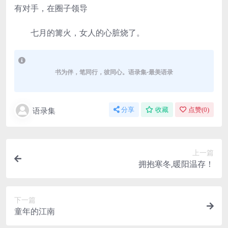
有对手，在圈子领导
七月的篝火，女人的心脏烧了。
书为伴，笔同行，彼同心。语录集-最美语录
语录集
分享
收藏
点赞(
0
)
上一篇
拥抱寒冬,暖阳温存！
下一篇
童年的江南