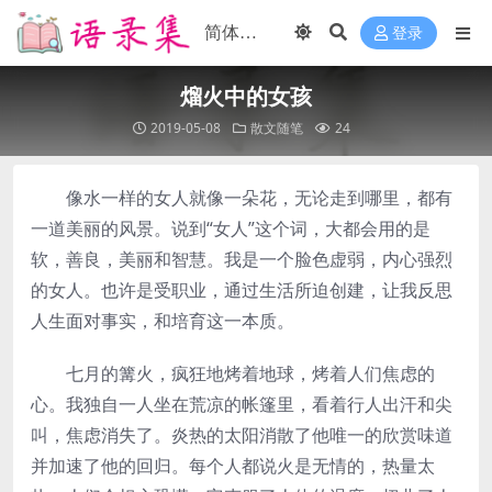
登录
熘火中的女孩
2019-05-08
散文随笔
24
像水一样的女人就像一朵花，无论走到哪里，都有
一道美丽的风景。说到“女人”这个词，大都会用的是
软，善良，美丽和智慧。我是一个脸色虚弱，内心强烈
的女人。也许是受职业，通过生活所迫创建，让我反思
人生面对事实，和培育这一本质。
七月的篝火，疯狂地烤着地球，烤着人们焦虑的
心。我独自一人坐在荒凉的帐篷里，看着行人出汗和尖
叫，焦虑消失了。炎热的太阳消散了他唯一的欣赏味道
并加速了他的回归。每个人都说火是无情的，热量太