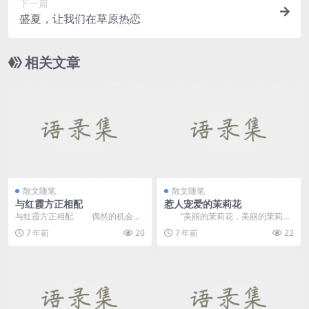
下一篇
盛夏，让我们在草原热恋
相关文章
散文随笔
散文随笔
与红霞方正相配
惹人宠爱的茉莉花
与红霞方正相配 偶然的机会，
“美丽的茉莉花，美丽的茉莉
我读了很多年前我留下的日记，并
花，美丽芬芳的白色香气让人自豪.
7 年前
20
7 年前
22
从《卜算子》看到了...
&rd...