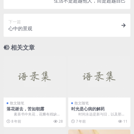
生活不是超越他人，而是超越自己
下一篇
心中的景观
相关文章
散文随笔
散文随笔
落花谢去，苦如朝露
时光是心病的解药
素喜书中夹花，花瓣有残缺，
时间永远是新与旧，以及那些
风过有余香，褪不尽春秋的颜色，
隐藏在圣年的回忆，过去般轻盈的
8 年前
28
7 年前
11
溢满的诗意却渐渐萌芽...
云朵慢慢消失的迷人的...