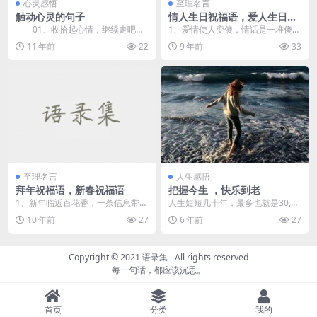
心灵感悟
至理名言
触动心灵的句子
情人生日祝福语，爱人生日祝
福语
01、收拾起心情，继续走吧，
1、爱情使人变傻，情话是一堆傻
错过花，你将收获雨，错过这一
话，情书是傻话连篇，情人则是一
11 年前
22
9 年前
33
个，你才会遇到下一个...
个个小傻瓜。生日快乐...
至理名言
人生感悟
拜年祝福语，新春祝福语
把握今生 ，快乐到老
1、新年临近百花香，一条信息带六
人生短短几十年，最多也就是30,00
香，一香送你摇钱树，二香送你贵
0天而已。等你终老时刻，一切都归
10 年前
27
6 年前
27
人扶，三香送你工作...
于尘土，什么...
Copyright © 2021
语录集
- All rights reserved
每一句话，都应该沉思。
首页
分类
我的