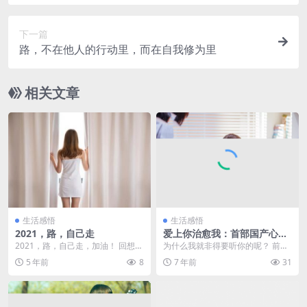
下一篇
路，不在他人的行动里，而在自我修为里
相关文章
生活感悟
生活感悟
2021，路，自己走
爱上你治愈我：首部国产心理
治愈剧打脸多少中国家庭
2021，路，自己走，加油！ 回想曾
为什么我就非得要听你的呢？ 前几
经走过的路，想想还未走过的路，
天，我在后台收到一条求助留言。2
5 年前
8
7 年前
31
看看即将要走的...
5岁的她，最近特...