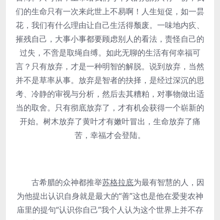
们的生命只有一次来此世上不易啊！人生短促，如一昙
花，我们有什么理由让自己生活得颓废。一味地内疚、
摧残自己，大事小事都要顾虑别人的看法，责怪自己的
过失，不啻是取绳自缚。如此无聊的生活有何幸福可
言？只有放弃，才是一种明智的解脱。说到放弃，当然
并不是草率从事。放弃是智者的抉择，是经过深沉的思
考、冷静的审视与分析，然后去其糟粕，对事物做出适
当的取舍。只有彻底放弃了，才有机会获得一个崭新的
开始。树木放弃了黄叶才有嫩叶冒出，生命放弃了痛
苦，幸福才会登陆。
古希腊的众神都推举
苏格拉底
为最有智慧的人，因
为他提出认识自身就是最大的“善”这也是他在爱斐农神
庙里的提句“认识你自己”我个人认为这个世界上并不存