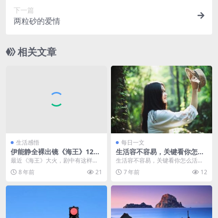
下一篇
两粒砂的爱情
相关文章
生活感悟
每日一文
伊能静全裸出镜《海王》12亿
生活容不容易，关键看你怎么
票房背后，100000条生命等待
活
最近《海王》大火，剧中有这样一
生活容不容易，关键看你怎么活。
死去
幕触目惊心的剧情：海王的弟弟为
据说每个人一生该流下的眼泪的数
8 年前
21
7 年前
12
了报复人类，用巨浪把...
量都不相同，有的人一...