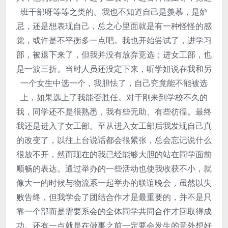
班干部呀等等之类的。我也不知道自己是羡慕，是妒
忌，还是想表现自己，总之心里面就是有一种怪怪的感
觉，或许是不平衡多一点吧。我也开始尝试了，进学习
部，被退下来了，但我并没有放弃竞选；进女工部，也
是一波三折。当时人员还没定下来，听学姐说在我和另
一个女生中选一个，我胆怯了，自己究竟能不能被选
上，如果选上了我能否胜任。对于刚来到学校不久的
我，同学还不是很熟悉，我有些无助、有些彷徨。最终
我还是进入了女工部。至从进入女工部后我发现自己真
的改变了，以往上台说话都会很紧张，总会忘记说什么
很放不开，然而现在的我已经能够大胆的站在同学面前
顺畅的表达。通过举办的一些活动也使我收获不小，就
像大一的时候与物流系一起举办的联谊晚会，虽然以失
败告终，但我学会了团结合作才是最重要的，并不是只
靠一个部而是需要系会的全体同学共同合作才回取得成
功。还有一点就是在做事之前一定要会发生的意外想好