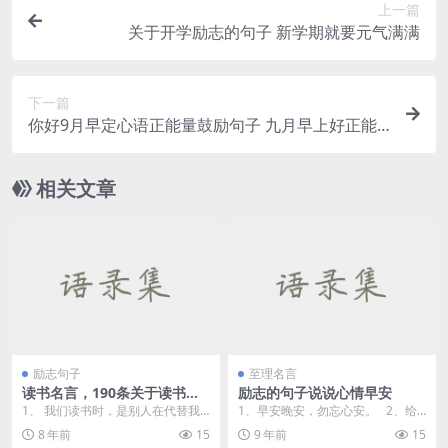
上一篇
关于开学励志的句子 新学期就要元气满满
下一篇
你好9月早定心语正能量鼓励句子 九月早上好正能
量图片带字
相关文章
励志句子
至理名言
读书名言，190条关于读书的
励志的句子说说心情早安
名言
1、 我们读书时，是别人在代替我
1、早安晚安，勿忘心安。 2、给
们思想，我们只不过重复他的思想
我一句晚安，让我知道明天有你的
8 年前
15
9 年前
15
活动的过程而已，犹...
存在...