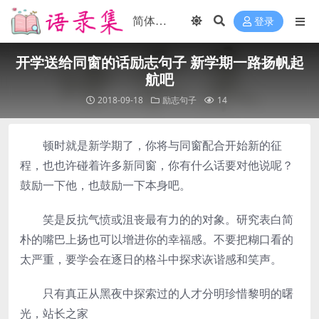
登录
开学送给同窗的话励志句子 新学期一路扬帆起
航吧
2018-09-18
励志句子
14
顿时就是新学期了，你将与同窗配合开始新的征
程，也也许碰着许多新同窗，你有什么话要对他说呢？
鼓励一下他，也鼓励一下本身吧。
笑是反抗气愤或沮丧最有力的的对象。研究表白简
朴的嘴巴上扬也可以增进你的幸福感。不要把糊口看的
太严重，要学会在逐日的格斗中探求诙谐感和笑声。
只有真正从黑夜中探索过的人才分明珍惜黎明的曙
光，站长之家