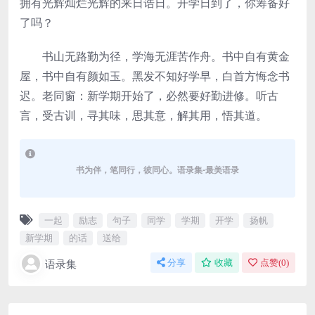
拥有光辉灿烂光辉的来日诰日。开学日到了，你筹备好
了吗？
书山无路勤为径，学海无涯苦作舟。书中自有黄金
屋，书中自有颜如玉。黑发不知好学早，白首方悔念书
迟。老同窗：新学期开始了，必然要好勤进修。听古
言，受古训，寻其味，思其意，解其用，悟其道。
书为伴，笔同行，彼同心。语录集-最美语录
一起
励志
句子
同学
学期
开学
扬帆
新学期
的话
送给
语录集
分享
收藏
点赞(
0
)