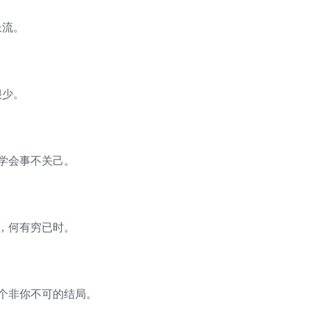
长流。
很少。
学会事不关己。
，何有穷已时。
一个非你不可的结局。