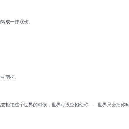
的铸成一抹哀伤。
一枕南柯。
见去拒绝这个世界的时候，世界可没空抱怨你——世界只会把你