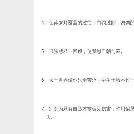
4、荏苒岁月覆盖的过往，白驹过隙，匆匆
5、只缘感君一回顾，使我思君朝与暮。
6、大千世界没你只余苦涩，毕生于我不过
7、别以为只有自己才被偏见伤害，你用偏
一边。