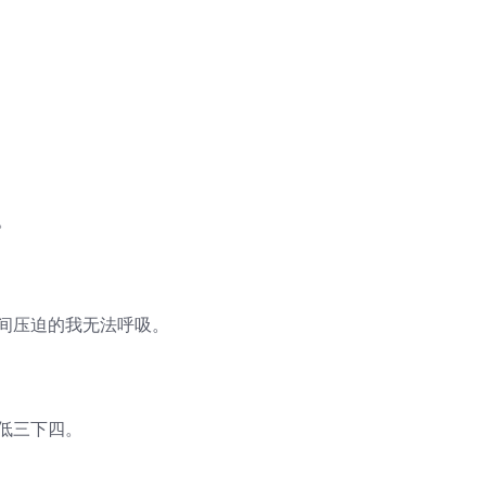
。
时间压迫的我无法呼吸。
低三下四。