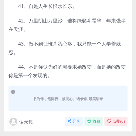
41、自是人生长恨水长东。
42、万里阴山万里沙，谁将绿鬓斗霜华。年来强半
在天涯。
43、做不到让谁为我心疼，我只能一个人学着残
忍。
44、不是你认为好的就要求她改变，而是她的改变
你是第一个发现的。
书为伴，笔同行，彼同心。语录集-最美语录
语录集
分享
收藏
点赞(
0
)