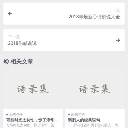
上一篇
2018年最新心情说说大全
下一篇
2018伤感说说
相关文章
励志句子
励志句子
可能时光太匆忙，惊了浮华，
讽刺人的经典语句
染了流年，乱了心扉。——
可能时光太匆忙，惊了浮华，染了
1、鲜花往往不属于赏花的人，而属