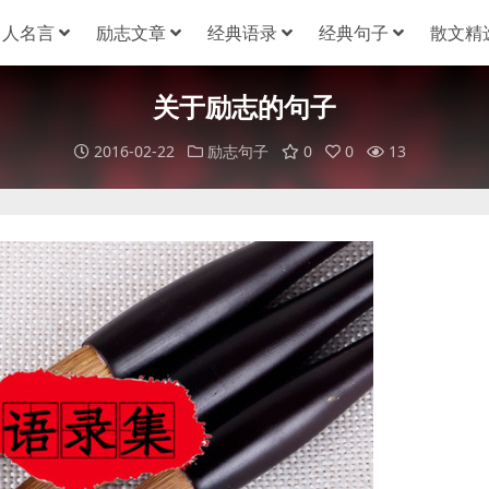
名人名言
励志文章
经典语录
经典句子
散文精
关于励志的句子
2016-02-22
励志句子
0
0
13