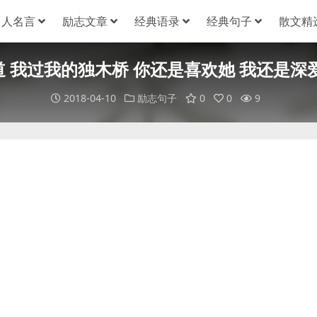
名人名言
励志文章
经典语录
经典句子
散文精
 我过我的独木桥 你还是喜欢她 我还是深
2018-04-10
励志句子
0
0
9