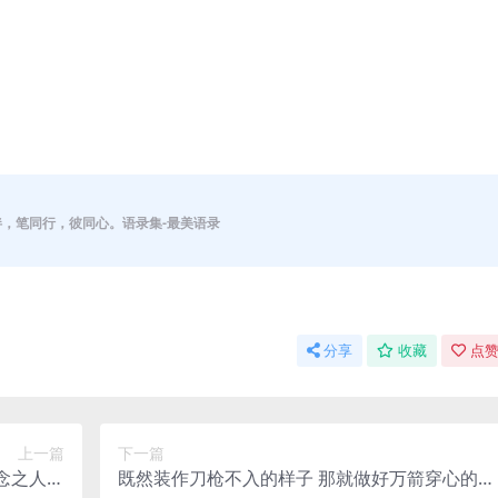
伴，笔同行，彼同心。语录集-最美语录
分享
收藏
点赞
上一篇
下一篇
念之人何
既然装作刀枪不入的样子 那就做好万箭穿心的准