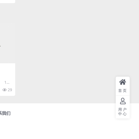
 1、
流，它
29
首页
用户
系我们
中心