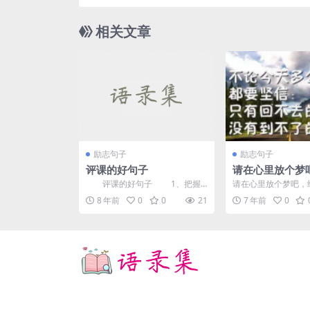
在,徒留泪
相关文章
励志句子
励志句子
评课的好句子
请在心里放个梦
评课的好句子 1、把握
请在心里放个梦吧，
教材，课堂环节安排合理，善于
力，万一能实现呢！ 
8 年前
0
0
21
7 年前
0
引导。其中值得一提的是...
弃，世界上没有失败，只