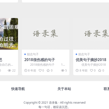
眼伤满天
备 就算最后遍体鳞伤的结果
励志句子
励志句子
吧
2018很伤感的句子
优美句子摘抄2018
给自己的动
2018很伤感的句子 1、
优美句子摘抄2018
1.永不放
怎样会突然想哭?难道我也有些逆
时间好比一条无形的的河
0
22
8 年前
0
0
5
8 年前
0
0
...
流成河的小忧伤?...
无声地流过每一个人...
快速导航
关于本站
联
Copyright © 2021
语录集
- All rights reserved
每一句话，都应该沉思。