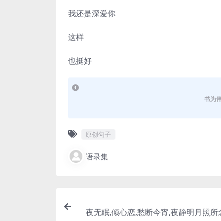
我还是深爱你
这样
也挺好
书为
原创句子
语录集
夜无眠,倾心恋,愁断今宵,夜静明月照所