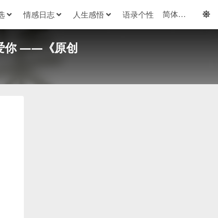
选
情感日志
人生感悟
语录个性
爱你 ——《原创