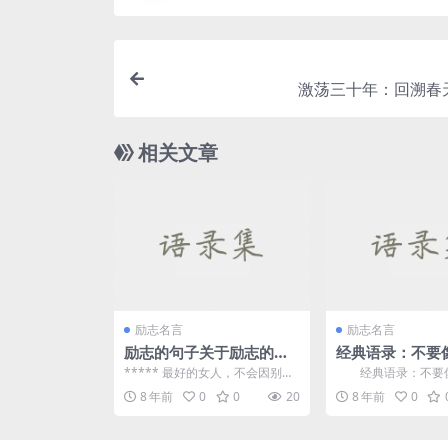
激荡三十年：回溯春
相关文章
励志名言
励志名言
励志的句子关于励志的句
经典语录：不要
子
者，告诉别人你
***** 最好的女人，不会因别人
经典语录：不要
夸她几句就沾沾自喜，也不会因
者，告诉别人你的
8 年前
0
0
20
8 年前
0
别人骂她而黯然神伤...
成功不是让周围的人都羡