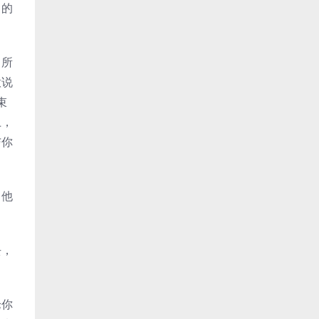
己的
，所
意说
束
上，
与你
，他
去，
。
论你