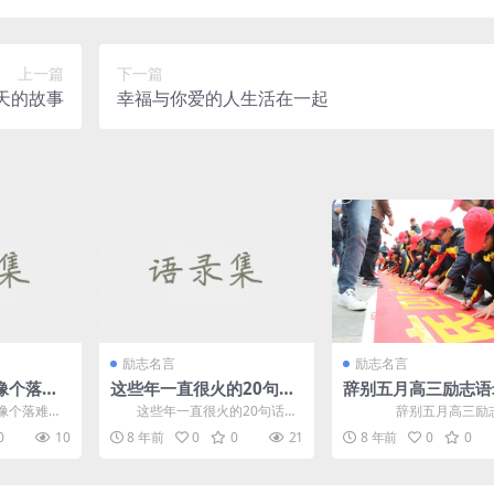
上一篇
下一篇
天的故事
幸福与你爱的人生活在一起
励志名言
励志名言
像个落难
这些年一直很火的20句
辞别五月高三励志语
的不幸
话，无限经典
月再会欢迎高考送给
像个落难
这些年一直很火的20句话，
­ 辞别五月高三励
的励志名言
不幸 1、
无限经典 1、爱你的人，会
五月再会给高三门生的励
0
10
8 年前
0
0
21
8 年前
0
0
慕...
爱上你的缺点;不爱你...
邻近高...