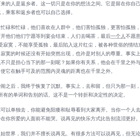
的人是返乡者。这一切只是在你的想法之间。它是留在你自
此，乘客和返乡者也可以自己选择。
碌和忙碌，他们喜欢在人群中，他们害怕孤独，更害怕孤独
离开他们他们宁愿等到宴会结束，人们去喝茶，最后
一个人
不愿
受寂寞，不能享受孤独，最后陷入这片红尘，被各种世俗的情结
，寂寞的时候还没有开始突然出现，也许是对别人的尊重。事实
么不只是担心当下的那一刻呢？如果你有关系，他会在千里之外
即使它在触手可及的范围内灵魂的距离也在千里之外。
之后，我终于恢复了沉默。事实上，去和留，但只为那一刻
所有的单词和告别的话。这不是一个转折和决定性的决定。
以单独去，你能避免阳痿和耻辱看到大家离开。当你一个人
少在你所爱的人面前不能哭。说再见的快乐方式比告别流泪更好
世界，我们并不擅长说再见。有很多方法可以说再见，但无