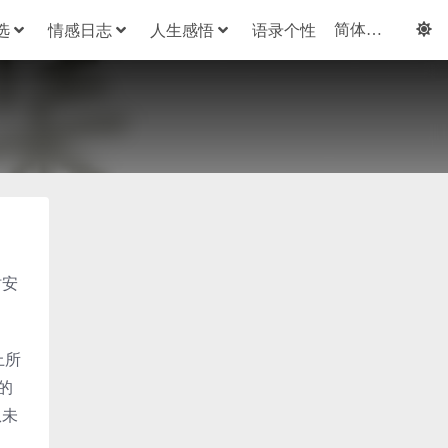
选
情感日志
人生感悟
语录个性
时安
上所
的
从未