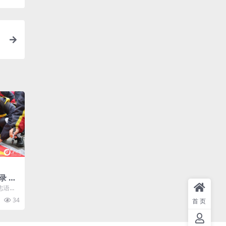
录 五
考生
志语录
志寄语
34
首页