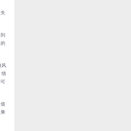
段失
得到
目的
微风
。情
和可
是值
是乘