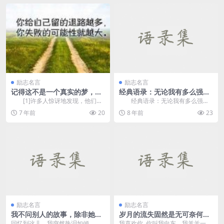
励志名言
励志名言
记得这不是一个真实的梦，万
经典语录：无论我有多么强
幸你醒了
大，你依旧是我的弱点
[1]许多人惊讶地发现，他们未
经典语录：无论我有多么强
能实现预期目标的原因是因为他们
大，你依旧是我的弱点 1、本
7 年前
20
8 年前
23
的主要目标太小而...
不是矫情之人却为你做...
励志名言
励志名言
我不问别人的故事，除非她自
岁月的流失固然是无可奈何，
己愿意。—三毛
而人的逐渐蜕变，却又脱不出
回忆到这儿，我突然热泪如倾，爱
我喜欢你 你叫我向东，我羊羔一样