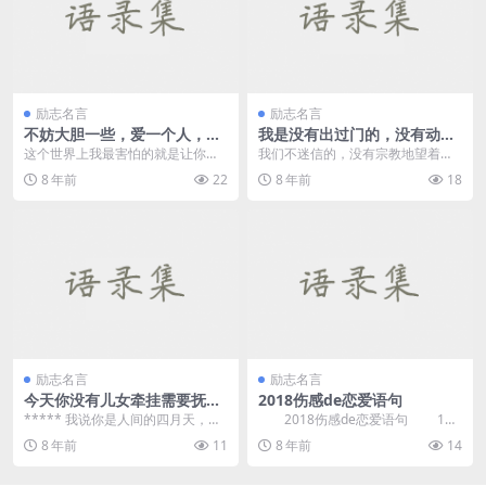
励志名言
励志名言
不妨大胆一些，爱一个人，攀
我是没有出过门的，没有动身
一座山，追一个梦—大鱼·海棠
之前不容易动，走出了之后却
这个世界上我最害怕的就是让你受
我们不迷信的，没有宗教地望着这
就不知道如何流落才
苦。 ***** 我不是问你能不能，是
死的帷幕，更是丝毫没有把握，张
8 年前
22
8 年前
18
想不想 **...
开口我们不会呼吁，闭...
励志名言
励志名言
今天你没有儿女牵挂需要抚恤
2018伤感de恋爱语句
同安慰，而万千国人像早已忘
***** 我说你是人间的四月天，笑
2018伤感de恋爱语句 1、
掉你死是为了谁！
响点亮了四面风，轻灵在春的光艳
我说世界冷僻，你给我花开荼靡。
8 年前
11
8 年前
14
中交舞着变。你...
我嫌暗夜无光...