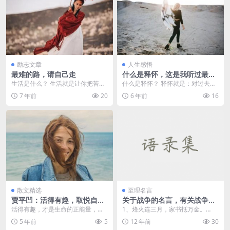
励志文章
人生感悟
最难的路，请自己走
什么是释怀，这是我听过最美
的答案
生活是什么？ 生活就是让你把苦水
什么是释怀？ 释怀就是：对过去的
吞进去，把泪水憋回去，把汗水抹
事，不再怀念；对离开的人，不再
7 年前
20
6 年前
16
下去.... 生活...
纠缠；对做不到的，...
散文精选
至理名言
贾平凹：活得有趣，取悦自
关于战争的名言，有关战争的
己，才是人生最高的境界
古诗句
活得有趣，才是生命的正能量，在
1、烽火连三月，家书抵万金。
有趣的事情上多浪费一些时光，不
—— 杜甫《春望》 &nb...
5 年前
5
12 年前
30
要让忙碌淹没了生命中...