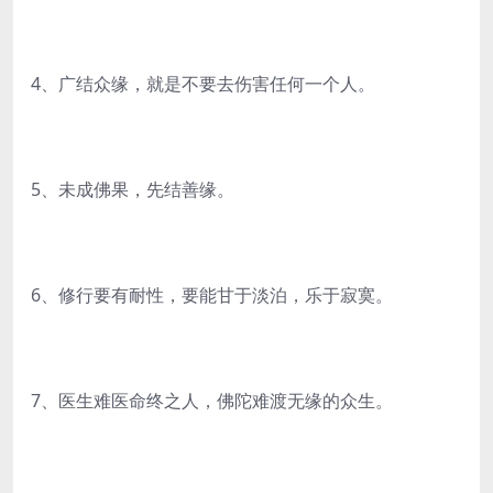
4、广结众缘，就是不要去伤害任何一个人。
5、未成佛果，先结善缘。
6、修行要有耐性，要能甘于淡泊，乐于寂寞。
7、医生难医命终之人，佛陀难渡无缘的众生。