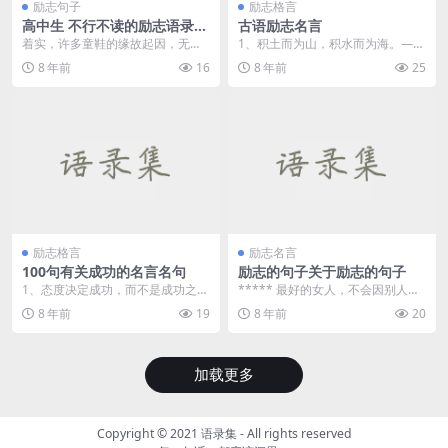
励志句子
励志格言
高中生 不行不读的励志语录，
古语励志名言
句句鼓励你实现空想！
着实，许多童鞋的缘故起因，无外
1、积土而为山，积水而为海。——
乎上课听不懂、下课学不会，没有
《荀子·儒...
8 年前
16
8 年前
25
把握正确的进修要领，...
励志格言
励志名言
100句有关成功的名言名句
励志的句子关于励志的句子
1、态度决定成功，而不是成功之后
***** 最好的女人，不会因别人夸
改变态度。 &nbs...
她几句就沾沾自喜，也不会因别人
8 年前
19
8 年前
20
骂她而黯然神伤...
加载更多
Copyright © 2021
语录集
- All rights reserved