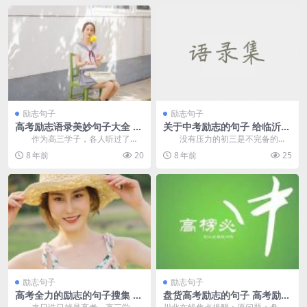
励志句子
励志句子
高考励志语录美妙句子大全 除
关于中考励志的句子 给临沂初
了格斗临沂考生别无选择
三门生的勉励
作为高三学子，各人听过了太
没有压力的初三是不完备的，
多的励志话语，也许许多人都不在
没有压力的芳华也不美满，邻近高
8 年前
20
8 年前
25
乎，可是你要知阶梯是...
考，同窗们也要学会彼...
励志句子
励志句子
高考全力的励志的句子搜集 这
盘货高考励志的句子 高考励志
一次临沂考生要金榜题名
笔墨图片