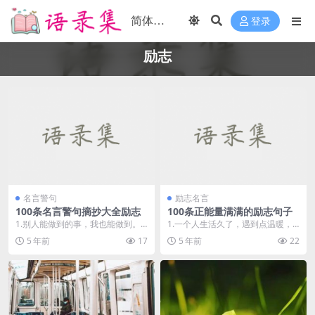
登录
励志
名言警句
励志名言
100条名言警句摘抄大全励志
100条正能量满满的励志句子
1.别人能做到的事，我也能做到。
1.一个人生活久了，遇到点温暖，
2.在泪水中浸泡过的微笑最灿烂，...
那颗假装孤傲的心，便会溃不成
5 年前
17
5 年前
22
军。 ...