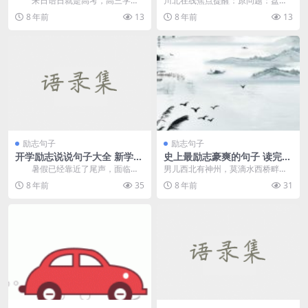
来日诰日就是高考，高三学子
川北在线焦点提醒：原问题：盘货
终于把这一天盼来了，考完这一场
高考励志的句子 高考励志笔墨图片
8 年前
13
8 年前
13
高中糊口就竣事了，以...
摒弃幸运之念，必...
励志句子
励志句子
开学励志说说句子大全 新学期
史上最励志豪爽的句子 读完混
给本身一个新的开始
身是劲 宛如打鸡血
暑假已经靠近了尾声，面临开
男儿西北有神州，莫滴水西桥畔
学，你必然有许多话想说，开学的
泪。一月不念书，线人失精爽。念
8 年前
35
8 年前
31
时辰发个说说，勉励一...
书破万卷，下笔若有神。...