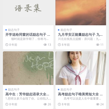
励志句子
励志句子
开学送给同窗的话励志句子 新
九月早安正能量励志句子 九月
学期一路扬帆起航吧
早安鼓励人生的励志语录
顿时就是新学期了，你将与同
川北在线焦点提醒：原问题：九月
窗配合开始新的征程，也也许碰着
早安正能量励志句子 九月早安鼓励
8 年前
13
8 年前
11
许多新同窗，你有什么...
人生的励志语录 有...
励志句子
励志句子
高中生：芳华励志语录大全，
高考励志句子唯美简短大全 临
句句振奋民气！
沂考生们不要让全力白搭
1.想得太多只会毁了你。让你陷入
高考可以说是人生中最重要的
忐忑，让现实上本不糟糕的工作，
一次测验，许多人把它当做改变运
8 年前
26
8 年前
24
变得糟糕。你必要的...
气的桥梁，追念起三年...