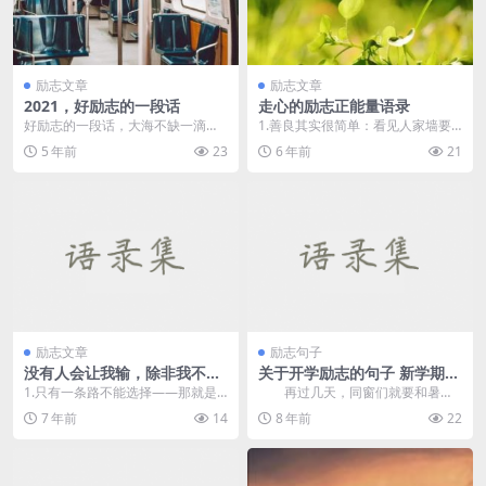
励志文章
励志文章
2021，好励志的一段话
走心的励志正能量语录
好励志的一段话，大海不缺一滴
1.善良其实很简单：看见人家墙要
水，森林不缺一棵树，单位不缺一
倒，如果不能扶，那么不推也是一
5 年前
23
6 年前
21
个人！ 但是你的家族：...
种善良；看见人家喝...
励志文章
励志句子
没有人会让我输，除非我不想
关于开学励志的句子 新学期就
赢
要元气满满
1.只有一条路不能选择――那就是
再过几天，同窗们就要和暑假
放弃。 2.我们要以今天为坐标，畅
星散，投入新学期的器量了，也许
7 年前
14
8 年前
22
想未来几年后的...
有些同窗已经开始坐在...