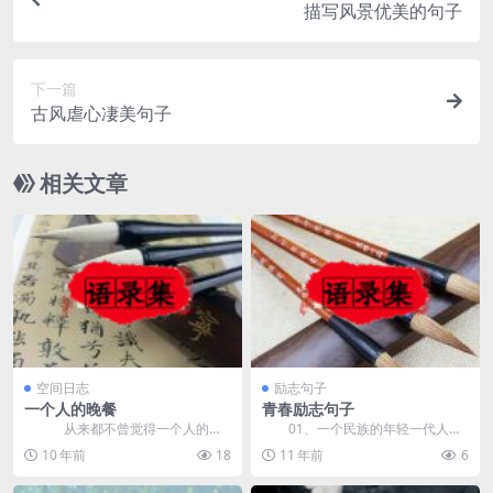
描写风景优美的句子
下一篇
古风虐心凄美句子
相关文章
空间日志
励志句子
一个人的晚餐
青春励志句子
从来都不曾觉得一个人的晚
01、一个民族的年轻一代人要
餐是可怕的，现在总觉得少...
是没有青春，那就是这个民族的大
10 年前
18
11 年前
6
不幸。&mdash...