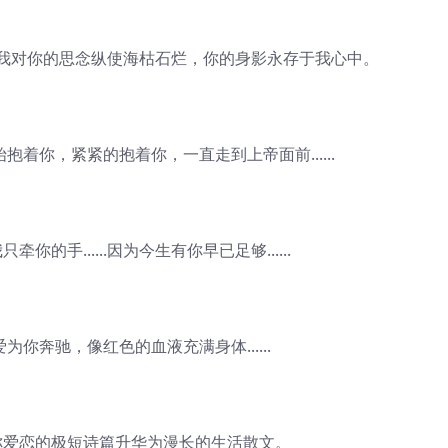
对你的思念纵使海枯石烂，你的身影永存于我心中。
着你，紧紧的抱着你，一直走到上帝面前......
的手......因为今生有你早已足够......
你奔驰，像红色的血液充满身体......
爱恋的极短诗篇升华为漫长的生活散文。