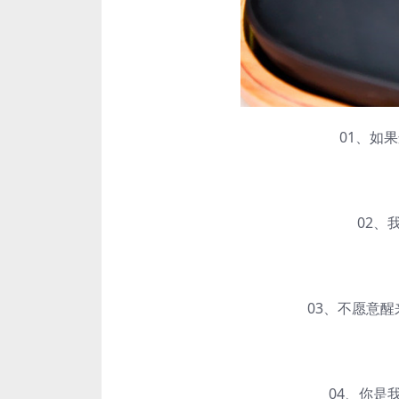
01、如果这一
02、我
03、不愿意醒来
04、你是我