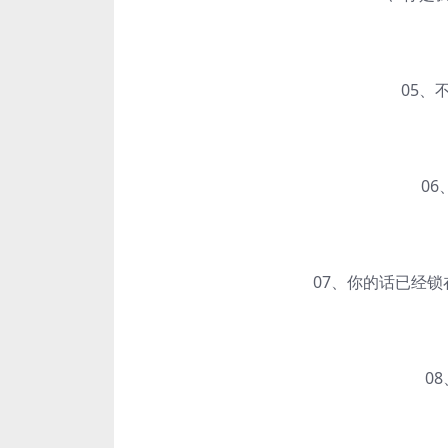
05、不
06、幸
07、你的话已经锁在
08、