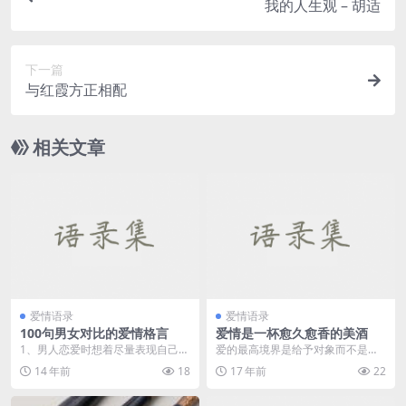
我的人生观 – 胡适
下一篇
与红霞方正相配
相关文章
爱情语录
爱情语录
100句男女对比的爱情格言
爱情是一杯愈久愈香的美酒
1、男人恋爱时想着尽量表现自己，
爱的最高境界是给予对象而不是从
女人恋爱时想着尽情打扮自己。
他身上获取。 爱情的力量是伟大
14 年前
18
17 年前
22
2、...
的，真...