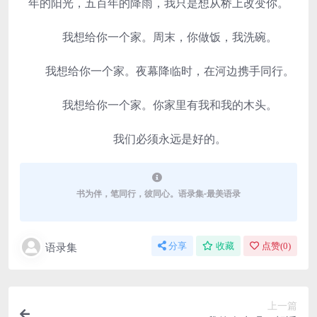
年的阳光，五百年的降雨，我只是想从桥上改变你。
我想给你一个家。周末，你做饭，我洗碗。
我想给你一个家。夜幕降临时，在河边携手同行。
我想给你一个家。你家里有我和我的木头。
我们必须永远是好的。
书为伴，笔同行，彼同心。语录集-最美语录
语录集
分享
收藏
点赞(
0
)
上一篇