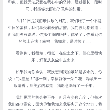
印象，但我无法忍受在我心中的坚持。经过很长一段时
间，我能够发酵出乎意料的甜蜜。
6月11日是我们最快乐的时刻。我们吃了一个不是
生日的蛋糕，我们享受着爱的甜蜜。我们彼此都知道，
但我们没有说过。你抓住我的胳膊，你笑了，你看到你
的脸上充满了幸福，我知道，是时候了......
看到你，我很短，很低，在尘土之下。但心里很快
乐，鲜花从灰尘中走出来。
如果我向你承认，我没想到我的嫉妒是多余的。你
说：“我愿意！”那一刻，幸福就像一朵兰花，释放出一
股清香，那美妙的感觉，我愿意喝醉了一千年。
我们见面的机会并不多，但只有少数几个，但每次
我们都欣赏它，因为你和我知道我要离开这个地方，我