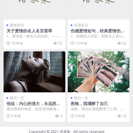
爱情名言
至理名言
关于爱情的名人名言荟萃
伤感爱情短句，经典爱情伤感
句子
1、爱情是一种永久的信仰。——
1、和爱的人吵架，和陌生人讲心里
（法）罗曼·...
话。 2、不要骗我，你知道即使你
16 年前
32
13 年前
22
的...
每日一文
每日一文
他说：内心的强大，永远胜过
夜晚，我灌醉了自己
外表的浮华
接到蓉蓉的电话，还是觉得略微惊
深夜，我在红酒里醉透了心房。想
讶，在微信QQ各种通讯畅达的今
你，念你，可在远方的你。 可否
9 年前
9
9 年前
10
天，打电话倒成了奢侈...
一样，...
Copyright © 2021
语录集
- All rights reserved