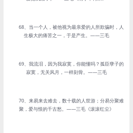
68、当一个人，被他视为最亲爱的人所欺骗时，人
生极大的痛苦之一，于是产生。——三毛
69、我流泪，因为我寂寞，你能懂吗？孤臣孽子的
寂寞，无关风月，一样刻骨。——三毛
70、来易来去难去，数十载的人世游；分易分聚难
聚，爱与恨的千古愁。——三毛《滚滚红尘》