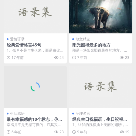
爱情语录
散文精选
经典爱情格言45句
阳光照得最多的地方
1、孤单不是与生俱来，而是由你爱
那是一块阳光照得最多的地方。 冬
上一个人的那一刻开始。 2、喜欢
天，父亲还坐在那里。低矮的屋
17 年前
24
7 年前
23
一...
檐，背后是红砖土墙。...
生活感悟
至理名言
最有幸福感的10个标志，你有
经典生日祝福语，生日祝福语
几个
短信
幸福并不是无据可循的，它其实也
1、让我的祝福插上美丽的翅膀，飞
有许多标志。在此列举了10个能让
到你和身旁。今天是你的生日，我
6 年前
23
9 年前
19
人有幸福感的标志，...
不能陪你度过，就让...