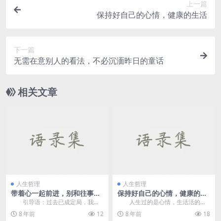
上一篇
保持好自己的心情，健康的生活
下一篇
无需在意别人的看法，不必沉湎昨日的童话
相关文章
人生哲理
人生哲理
带着心一起前进，别和往事瞎
保持好自己的心情，健康的生
扯
活
引导语：过去已成定局，我们
人生过的是心情，生活活的是
无法改变，我们要改变心境，向着
心态。 人必须有个好心情，
8 年前
12
8 年前
18
新生活出发。 &nb...
没有好...