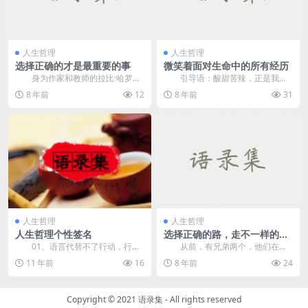
人生哲理
人生哲理
选择正确的才是最重要的事
微笑着面对生命中的所有经历
身为作家和教师的拉比·哈罗德·
引导语：酸甜苦辣，正是我们
库什纳先生曾告诉过...
的人生所需要经历的，既然我们无
8 年前
12
8 年前
31
法逃避，那何不笑着去...
人生哲理
人生哲理
人生哲理个性签名
选择正确的路，走不一样的人
生
01、语言代替不了行动，行动
从前，有兄弟两个，他们在同
才是最响亮的语言。 02、路
样的家庭环境中长大，朝夕相处，
11 年前
16
8 年前
24
是...
但性格却迥然不同。他...
Copyright © 2021
语录集
- All rights reserved