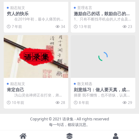
励志短文
至理名言
穷人的快乐
激励自己的话，鼓励自己的
话，鼓励激励的话
在2019年初，最令人痛苦的祈
1、只有不断找寻机会的人才会及时
祷是：穷人不是问题，他还是老
把握机会。 2、高峰只对攀登它而
7 年前
34
13 年前
23
了。 在20岁...
不...
励志短文
散文精选
肯定自己
刻意练习：做人要天真，成功
需刻意 – 艾利克森
沩山灵佑禅师正在打坐，弟子
摘要 我不懒惰，也不骄纵，认真积
仰山禅师走了进来，沩山对仰山
累着每一天的成长，却还是只能在
10 年前
28
8 年前
29
道：“喂！...
追赶里，和优秀者隔...
Copyright © 2021
语录集
- All rights reserved
每一句话，都应该沉思。