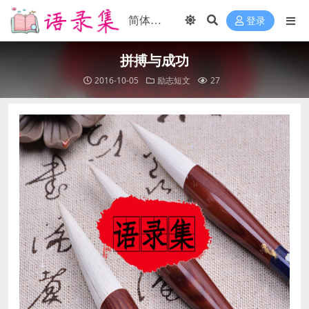
登录
拼搏与成功
2016-10-05
励志短文
27