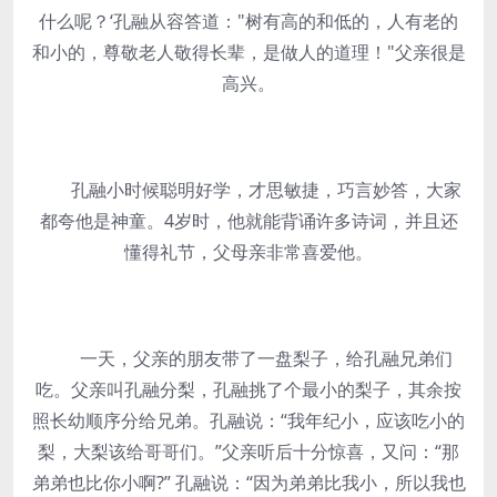
什么呢？‘孔融从容答道："树有高的和低的，人有老的
和小的，尊敬老人敬得长辈，是做人的道理！"父亲很是
高兴。
孔融小时候聪明好学，才思敏捷，巧言妙答，大家
都夸他是神童。4岁时，他就能背诵许多诗词，并且还
懂得礼节，父母亲非常喜爱他。
一天，父亲的朋友带了一盘梨子，给孔融兄弟们
吃。父亲叫孔融分梨，孔融挑了个最小的梨子，其余按
照长幼顺序分给兄弟。孔融说：“我年纪小，应该吃小的
梨，大梨该给哥哥们。”父亲听后十分惊喜，又问：“那
弟弟也比你小啊?” 孔融说：“因为弟弟比我小，所以我也