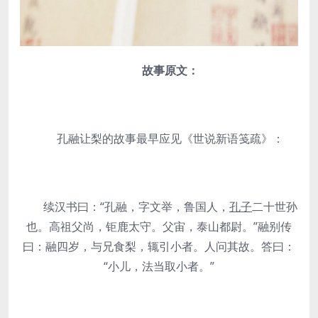
故事原文：
孔融让梨的故事最早应见《世说新语笺疏》：
续汉书曰：“孔融，字文举，鲁国人，
孔子
二十世孙
也。高祖父尚，钜鹿太守。父宙，泰山都尉。”融别传
曰：融四岁，与兄食梨，辄引小者。人问其故。答曰：
“小儿，法当取小者。”