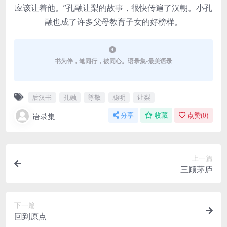
应该让着他。”孔融让梨的故事，很快传遍了汉朝。小孔
融也成了许多父母教育子女的好榜样。
书为伴，笔同行，彼同心。语录集-最美语录
后汉书
孔融
尊敬
聪明
让梨
语录集
分享
收藏
点赞(
0
)
上一篇
三顾茅庐
下一篇
回到原点