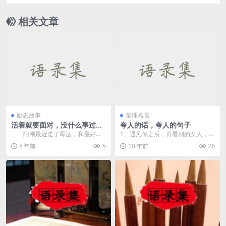
相关文章
励志故事
至理名言
活着就要面对，没什么事过不
夸人的话，夸人的句子
去！
阿刚最近走了霉运，和最好的
1、遇见你之后，再看别的女人，就
朋友合伙做生意却被朋友骗了。无
好象在侮辱自己的眼睛！ 2、清澈
8 年前
5
10 年前
26
意间回家，却把妻子和...
明...