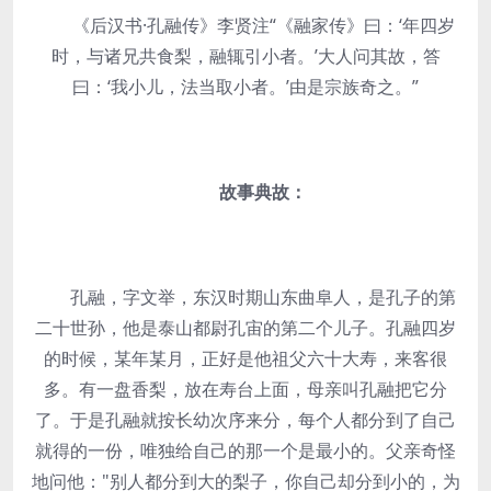
《后汉书·孔融传》李贤注“《融家传》曰：‘年四岁
时，与诸兄共食梨，融辄引小者。’大人问其故，答
曰：‘我小儿，法当取小者。’由是宗族奇之。”
故事典故：
孔融，字文举，东汉时期山东曲阜人，是孔子的第
二十世孙，他是泰山都尉孔宙的第二个儿子。孔融四岁
的时候，某年某月，正好是他祖父六十大寿，来客很
多。有一盘香梨，放在寿台上面，母亲叫孔融把它分
了。于是孔融就按长幼次序来分，每个人都分到了自己
就得的一份，唯独给自己的那一个是最小的。父亲奇怪
地问他："别人都分到大的梨子，你自己却分到小的，为