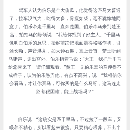
驾车人认为伯乐是个大傻瓜，他觉得这匹马太普通
了，拉车没气力，吃得太多，骨瘦如柴，毫不犹豫地同
意了。伯乐牵走千里马，直奔楚国。伯乐牵马来到楚王
宫，拍拍马的脖颈说：“我给你找到了好主人。”千里马
像明白伯乐的意思，抬起前蹄把地面震得咯咯作响，引
颈长嘶，声音洪亮，如大钟石磐，直上云霄。楚王听到
马嘶声，走出宫外。伯乐指着马说：“大王，我把千里马
给您带来了，请仔细观看。”楚王一见伯乐牵的马瘦得不
成样子，认为伯乐愚弄他，有点不高兴，说：“我相信你
会看马，才让你买马，可你买的是什么马呀，这马连走
路都很困难，能上战场吗？”
伯乐说：“这确实是匹千里马，不过拉了一段车，又
喂养不精心，所以看起来很瘦。只要精心喂养，不出半