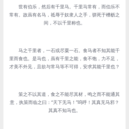
世有伯乐，然后有千里马。千里马常有，而伯乐不
常有。故虽有名马，祗辱于奴隶人之手，骈死于槽枥之
间，不以千里称也。
马之千里者，一石或尽粟一石。食马者不知其能千
里而食也。是马也，虽有千里之能，食不饱，力不足，
才美不外见，且欲与常马等不可得，安求其能千里也？
策之不以其道，食之不能尽其材，鸣之而不能通其
意，执策而临之曰：“天下无马！”呜呼！其真无马邪？
其真不知马也。