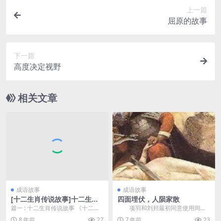
上一篇
屈原的故事
下一篇
高度决定视野
相关文章
成语故事
成语故事
[十二生肖传说故事]十二生肖
四面埋伏，人陨家散
传说故事
篇一 : 十二生肖传说故事 《十二生
项羽和刘邦最初同意使用间隙
肖传说故事》1 如何挑选十二种...
（在今天河南 荣县 贾鲁河）作为边
8 年前
27
7 年前
23