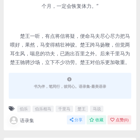
个月，一定会恢复体力。”
楚王一听，有点将信将疑，便命马夫尽心尽力把马
喂好，果然，马变得精壮神骏。楚王跨马扬鞭，但觉两
耳生风，喘息的功夫，已跑出百里之外。后来千里马为
楚王驰骋沙场，立下不少功劳。楚王对伯乐更加敬重。
书为伴，笔同行，彼同心。语录集-最美语录
伯乐
伯乐相马
千里马
楚王
马说
语录集
分享
收藏
点赞(
0
)