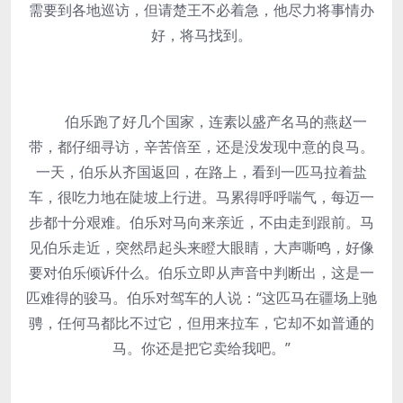
需要到各地巡访，但请楚王不必着急，他尽力将事情办
好，将马找到。
伯乐跑了好几个国家，连素以盛产名马的燕赵一
带，都仔细寻访，辛苦倍至，还是没发现中意的良马。
一天，伯乐从齐国返回，在路上，看到一匹马拉着盐
车，很吃力地在陡坡上行进。马累得呼呼喘气，每迈一
步都十分艰难。伯乐对马向来亲近，不由走到跟前。马
见伯乐走近，突然昂起头来瞪大眼睛，大声嘶鸣，好像
要对伯乐倾诉什么。伯乐立即从声音中判断出，这是一
匹难得的骏马。伯乐对驾车的人说：“这匹马在疆场上驰
骋，任何马都比不过它，但用来拉车，它却不如普通的
马。你还是把它卖给我吧。”