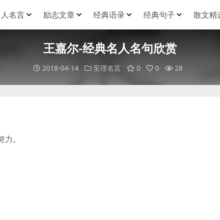
名人名言
励志文章
经典语录
经典句子
散文精
王嘉尔-经典名人名句欣赏
2018-04-14
至理名言
0
0
28
努力。