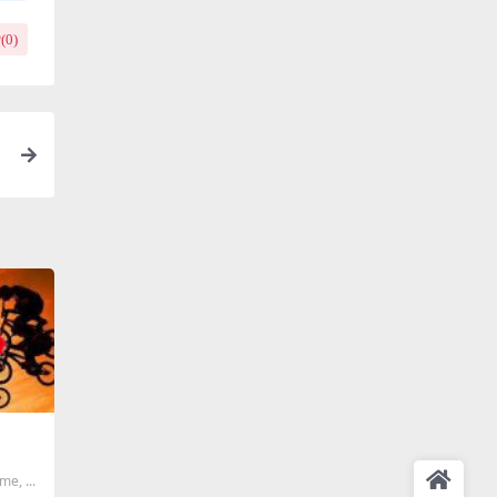
(
0
)
e, ...