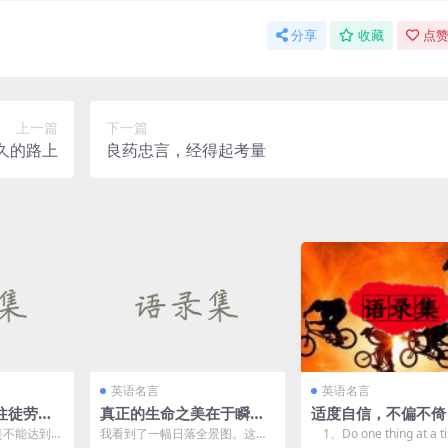
分享
收藏
点赞
上一篇
下一篇
久的路上
良药忠言，经得起考量
英语名言
英语名言
往徒劳无
真正的生命之美在于瞬间
适度自信，不偏不倚
之永恒
是不能达到目
我看到了一幅日落全景图。这景
1、Do one thing at a tim