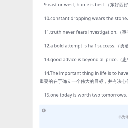
9.east or west, home is best.
10.constant dropping wears the s
11.truth never fears investigat
12.a bold attempt is half succ
13.good advice is beyond all pri
14.The important thing in life is to hav
重要的在于确立一个伟大的目标，并有决心
15.one today is worth two tom
书为