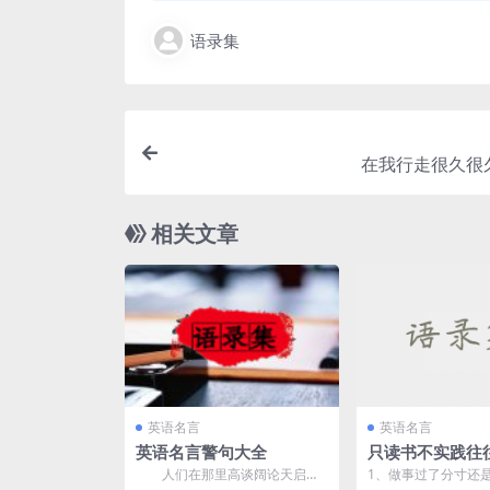
语录集
在我行走很久很
相关文章
英语名言
英语名言
英语名言警句大全
只读书不实践往
功
人们在那里高谈阔论天启和
1、做事过了分寸还