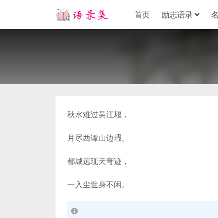
首页
励志语录
秋水难过吴江堰，
月尽西谭山边瑕。
都城远现天穹迹，
一入尘世身不闲。