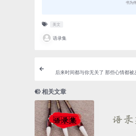
书为
美文
语录集
后来时间都与你无关了 那些心情都被岁月冲淡
——《原
相关文章