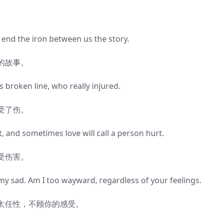
d the iron between us the story.
的故事。
roken line, who really injured.
受了伤。
d sometimes love will call a person hurt.
受伤害。
sad. Am I too wayward, regardless of your feelings.
任性，不顾你的感受。