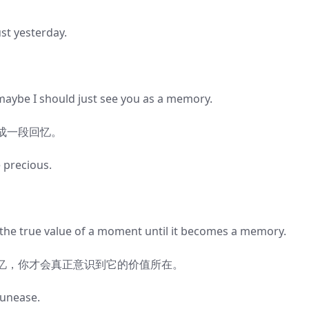
 yesterday.
ybe I should just see you as a memory.
成一段回忆。
precious.
 true value of a moment until it becomes a memory.
，你才会真正意识到它的价值所在。
unease.