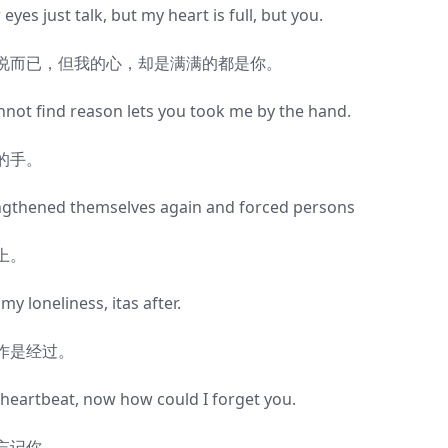
s just talk, but my heart is full, but you.
而已，但我的心，却是满满的都是你。
t find reason lets you took me by the hand.
的手。
gthened themselves again and forced persons
上。
loneliness, itas after.
作是经过。
eartbeat, now how could I forget you.
忘记你。