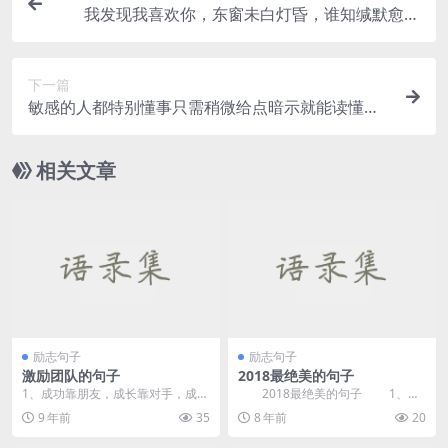
我发现我喜欢你，东窗未白灯昏，谁知缄默愈相
思，青蛩轻吟人（双）悄。
下一篇
敏感的人都特别懂事只需稍微给点暗示就能读懂背
后的意思
相关文章
励志句子
励志句子
激励团队的句子
2018最绝美的句子
1、成功靠朋友，成长靠对手，成就
2018最绝美的句子 1、说
靠团队。创意是金钱，策划显业
一千遍我爱你，不如用力抱紧你，
9 年前
35
8 年前
20
绩，思考才致富。知道...
让你感受我的心...