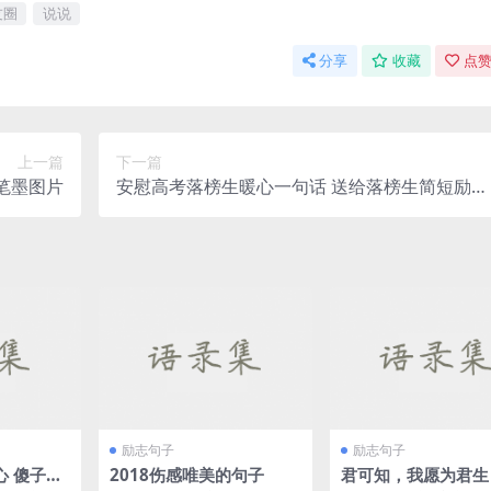
友圈
说说
分享
收藏
点赞
上一篇
下一篇
笔墨图片
安慰高考落榜生暖心一句话 送给落榜生简短励志
的句子短语
励志句子
励志句子
子，
2018伤感唯美的句子
君可知，我愿为君生