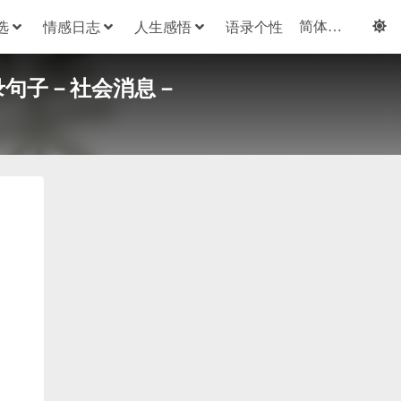
选
情感日志
人生感悟
语录个性
录句子－社会消息－