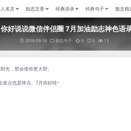
名人名言
励志文章
经典语录
经典句子
散文精
七月你好说说微信伴侣圈 7月加油励志神色语
2018-09-18
励志句子
0
0
13
一缕阳光，那会使你更大胆。
出发点也是终点。7月你好哇~